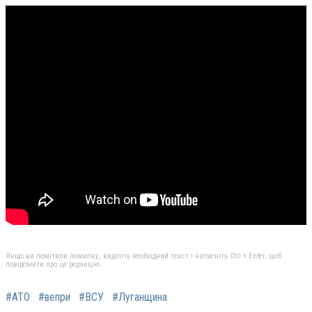
Якщо ви помітили помилку, виділіть необхідний текст і натисніть Ctrl + Enter, щоб
повідомити про це редакцію
#АТО
#вепри
#ВСУ
#Луганщина