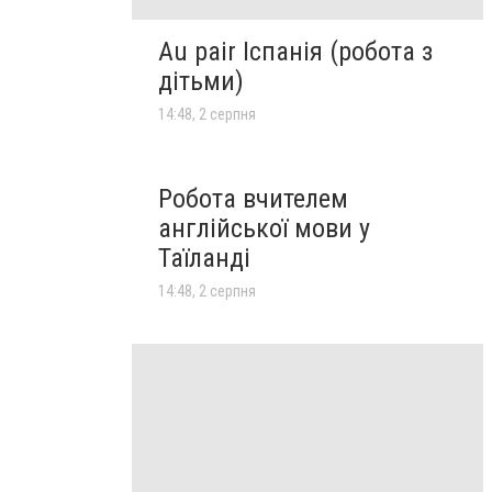
Au pair Іспанія (робота з
дітьми)
14:48, 2 серпня
Робота вчителем
англійської мови у
Таїланді
14:48, 2 серпня