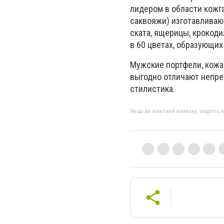
лидером в области кожга
саквояжи) изготавливают
ската, ящерицы, крокоди
в 60 цветах, образующих
Мужские портфели, кожа
выгодно отличают непре
стилистика.
Якщо ви помітили помилку, виділіть нео