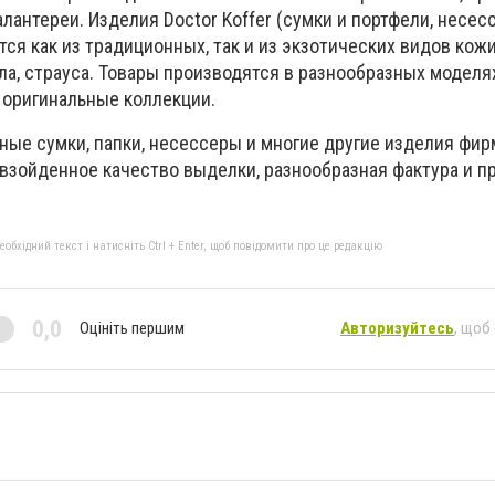
лантереи. Изделия Doctor Koffer (сумки и портфели, несес
ся как из традиционных, так и из экзотических видов кожи
ла, страуса. Товары производятся в разнообразных моделя
 оригинальные коллекции.
ные сумки, папки, несессеры и многие другие изделия фир
взойденное качество выделки, разнообразная фактура и п
бхідний текст і натисніть Ctrl + Enter, щоб повідомити про це редакцію
0,0
Оцініть першим
Авторизуйтесь
, щоб