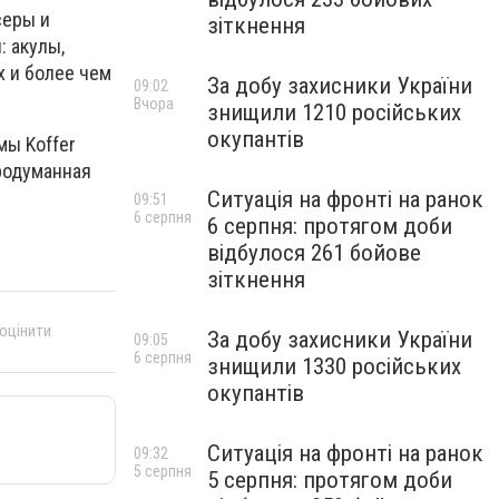
серы и
зіткнення
: акулы,
х и более чем
За добу захисники України
09:02
Вчора
знищили 1210 російських
окупантів
мы Koffer
родуманная
Ситуація на фронті на ранок
09:51
6 серпня
6 серпня: протягом доби
відбулося 261 бойове
зіткнення
 оцінити
За добу захисники України
09:05
6 серпня
знищили 1330 російських
окупантів
Ситуація на фронті на ранок
09:32
5 серпня
5 серпня: протягом доби