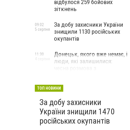
відбулося 259 бойових
зіткнень
За добу захисники України
09:02
5 серпня
знищили 1130 російських
окупантів
Донецьк, якого вже немає, і
11:30
4 серпня
люди, які залишилися:
чесна розмова з
В’ячеславом Верховським
ЛЮДИ УКРАЇНСЬКОГО ДОНЕЦЬКА
ТОП НОВИНИ
За добу захисники
України знищили 1470
російських окупантів