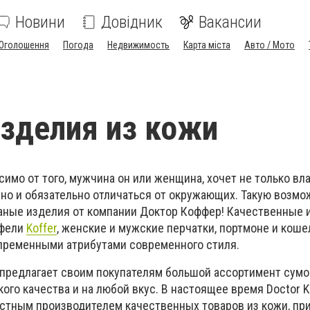
Новини
Довідник
Вакансии
Оголошення
Погода
Недвижимость
Карта міста
Авто / Мото
зделия из кожи
имо от того, мужчина он или женщина, хочет не только вл
но и обязательно отличаться от окружающих. Такую возмо
аные изделия от компании Доктор Коффер! Качественные 
тфели
Koffer
, женские и мужские перчатки, портмоне и коше
пременными атрибутами современного стиля.
предлагает своим покупателям большой ассортимент сумо
окого качества и на любой вкус. В настоящее время Doctor K
стным производителем качественных товаров из кожи, п