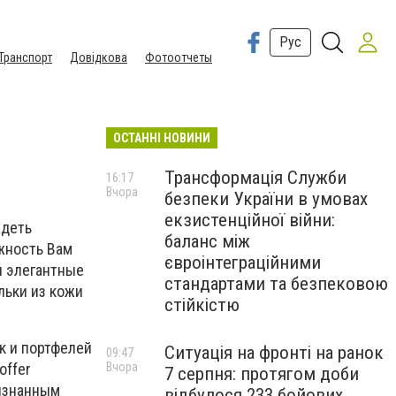
Рус
Транспорт
Довідкова
Фотоотчеты
ОСТАННІ НОВИНИ
Трансформація Служби
16:17
Вчора
безпеки України в умовах
екзистенційної війни:
адеть
баланс між
жность Вам
євроінтеграційними
и элегантные
стандартами та безпековою
льки из кожи
стійкістю
к и портфелей
Ситуація на фронті на ранок
09:47
Вчора
offer
7 серпня: протягом доби
ризнанным
відбулося 233 бойових