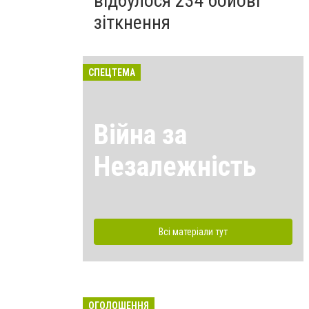
відбулося 234 бойові
зіткнення
СПЕЦТЕМА
Війна за
Незалежність
Всі матеріали тут
ОГОЛОШЕННЯ