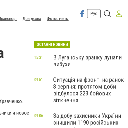
Рус
Транспорт
Довідкова
Фотоотчеты
ОСТАННІ НОВИНИ
а
В Луганську зранку лунали
15:31
вибухи
а
Ситуація на фронті на ранок
09:51
8 серпня: протягом доби
відбулося 223 бойових
зіткнення
Кравченко.
ьники и новое
За добу захисники України
09:06
знищили 1190 російських