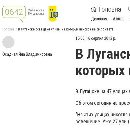
Головна
Дозвілля
Афіша
Головна
В Луганске освещают улицы, на которых никогда не было света
15:00, 16 серпня 2012 р.
В Луганс
Осадчая Яна Владимировна
которых 
В Луганске на 47 улица
Об этом сегодня на прес
"На этих улицах никогда
освещение. Уже 27 улиц 