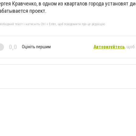
ергея Кравченко, в одном из кварталов города установят д
абатывается проект.
бхідний текст і натисніть Ctrl + Enter, щоб повідомити про це редакцію
0,0
Оцініть першим
Авторизуйтесь
, щоб