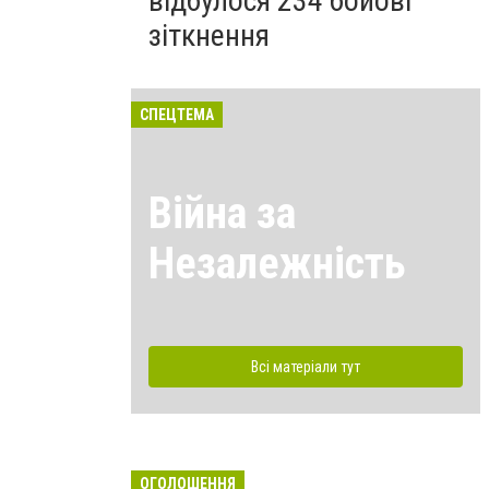
відбулося 234 бойові
зіткнення
СПЕЦТЕМА
Війна за
Незалежність
Всі матеріали тут
ОГОЛОШЕННЯ