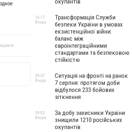
окупантів
иодное
Трансформація Служби
16:17
Вчора
безпеки України в умовах
екзистенційної війни:
баланс між
євроінтеграційними
 оцінити
стандартами та безпековою
стійкістю
Ситуація на фронті на ранок
09:47
Вчора
7 серпня: протягом доби
відбулося 233 бойових
зіткнення
За добу захисники України
09:02
Вчора
знищили 1210 російських
окупантів