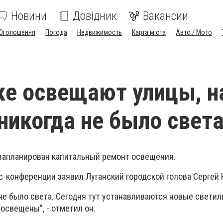
Новини
Довідник
Вакансии
Оголошення
Погода
Недвижимость
Карта міста
Авто / Мото
ке освещают улицы, н
никогда не было свет
х запланирован капитальный ремонт освещения.
с-конференции заявил Луганский городской голова Сергей 
 не было света. Сегодня тут устанавливаются новые светил
освещены", - отметил он.