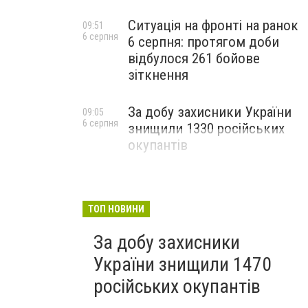
Ситуація на фронті на ранок
09:51
6 серпня
6 серпня: протягом доби
відбулося 261 бойове
зіткнення
За добу захисники України
09:05
6 серпня
знищили 1330 російських
окупантів
ТОП НОВИНИ
За добу захисники
України знищили 1470
російських окупантів