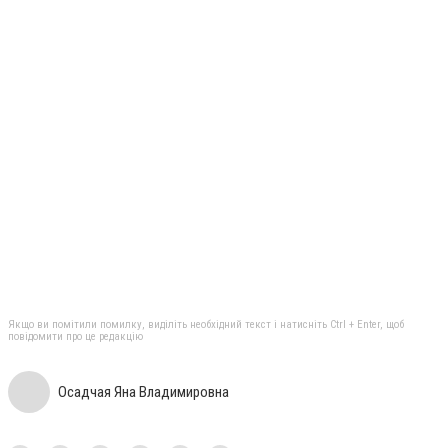
Якщо ви помітили помилку, виділіть необхідний текст і натисніть Ctrl + Enter, щоб
повідомити про це редакцію
Осадчая Яна Владимировна