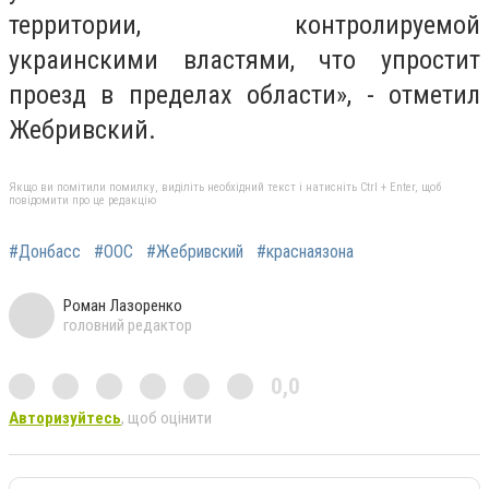
территории, контролируемой
украинскими властями, что упростит
проезд в пределах области», - отметил
Жебривский.
Якщо ви помітили помилку, виділіть необхідний текст і натисніть Ctrl + Enter, щоб
повідомити про це редакцію
#Донбасс
#ООС
#Жебривский
#краснаязона
Роман Лазоренко
головний редактор
0,0
Авторизуйтесь
, щоб оцінити