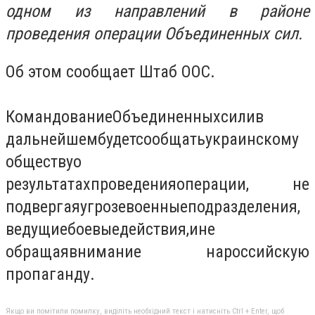
одном из направлений в районе
проведения операции
Объединенных
сил.
Об этом сообщает Штаб ООС.
Командование
Объединенных
сил
и
в
дальнейшем
будет
сообщать
украинскому
обществу
о
результатах
проведения
операции
, не
подвергая
угрозе
военные
подразделения
,
ведущие
боевые
действия
,
и
не
обращая
внимание на
российскую
пропаганду
.
Якщо ви помітили помилку, виділіть необхідний текст і натисніть Ctrl + Enter, щоб