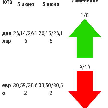
Изменение
юта
5 июня
5
июня
1/0
дол
26,14/26,1
26,15/26,1
лар
6
6
9/10
евр
30,59/30,6
30,50/30,5
о
2
2