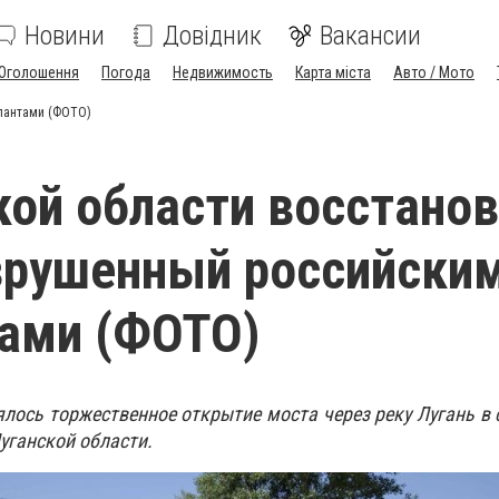
Новини
Довідник
Вакансии
Оголошення
Погода
Недвижимость
Карта міста
Авто / Мото
упантами (ФОТО)
кой области восстано
зрушенный российски
ами (ФОТО)
ялось торжественное открытие моста через реку Лугань в
уганской области.