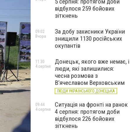
5 серпня: протягом доби
відбулося 259 бойових
зіткнень
За добу захисники України
09:02
Вчора
знищили 1130 російських
окупантів
Донецьк, якого вже немає, і
11:30
4 серпня
люди, які залишилися:
чесна розмова з
В’ячеславом Верховським
ЛЮДИ УКРАЇНСЬКОГО ДОНЕЦЬКА
Ситуація на фронті на ранок
09:44
4 серпня
4 серпня: протягом доби
відбулося 226 бойових
зіткнень