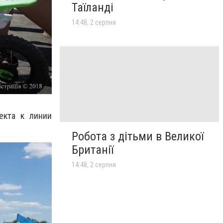
Таїланді
14:48, 2 серпня
екта к линии
Робота з дітьми в Великої
Британії
14:48, 2 серпня