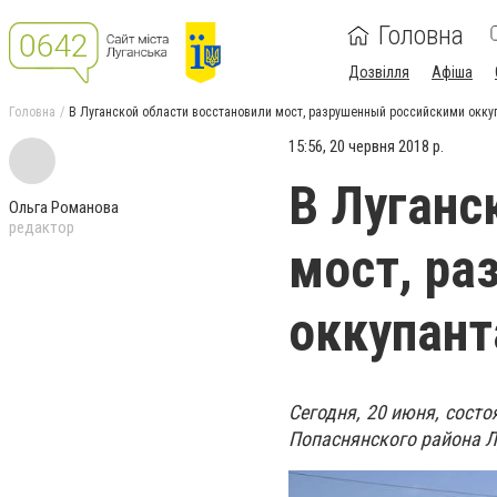
Головна
Дозвілля
Афіша
Головна
В Луганской области восстановили мост, разрушенный российскими окк
15:56, 20 червня 2018 р.
В Луганс
Ольга Романова
редактор
мост, ра
оккупант
Сегодня, 20 июня, состо
Попаснянского района Л