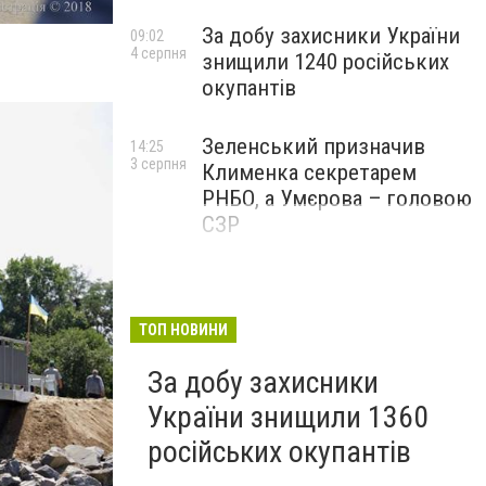
За добу захисники України
09:02
4 серпня
знищили 1240 російських
окупантів
Зеленський призначив
14:25
3 серпня
Клименка секретарем
РНБО, а Умєрова – головою
СЗР
ТОП НОВИНИ
За добу захисники
України знищили 1360
російських окупантів