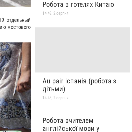
Робота в готелях Китаю
14:48, 2 серпня
19 отдельный
нию мостового
Au pair Іспанія (робота з
дітьми)
14:48, 2 серпня
Робота вчителем
англійської мови у