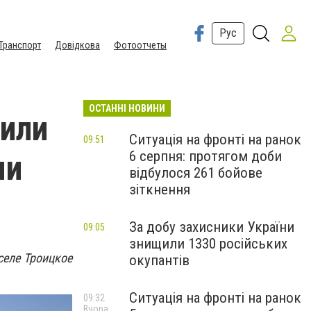
Рус
Транспорт
Довідкова
Фотоотчеты
ОСТАННІ НОВИНИ
вили
Ситуація на фронті на ранок
09:51
6 серпня: протягом доби
ми
відбулося 261 бойове
зіткнення
За добу захисники України
09:05
знищили 1330 російських
 селе
Троицкое
окупантів
Ситуація на фронті на ранок
09:32
Вчора