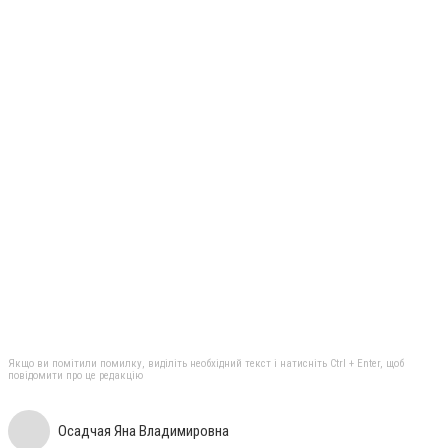
Якщо ви помітили помилку, виділіть необхідний текст і натисніть Ctrl + Enter, щоб
повідомити про це редакцію
Осадчая Яна Владимировна