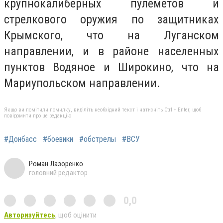
крупнокалиберных пулеметов и
стрелкового оружия по защитниках
Крымского, что на Луганском
направлении, и в районе населенных
пунктов Водяное и Широкино, что на
Мариупольском направлении.
Якщо ви помітили помилку, виділіть необхідний текст і натисніть Ctrl + Enter, щоб
повідомити про це редакцію
#Донбасс
#боевики
#обстрелы
#ВСУ
Роман Лазоренко
головний редактор
0,0
Авторизуйтесь
, щоб оцінити