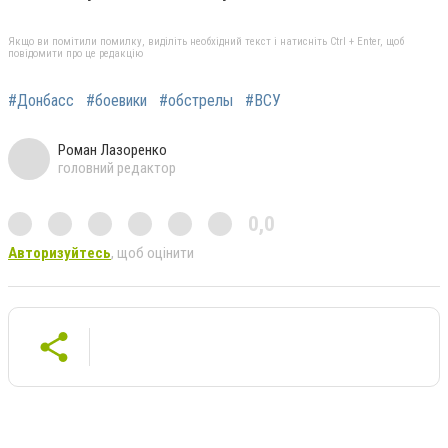
Якщо ви помітили помилку, виділіть необхідний текст і натисніть Ctrl + Enter, щоб
повідомити про це редакцію
#Донбасс
#боевики
#обстрелы
#ВСУ
Роман Лазоренко
головний редактор
0,0
Авторизуйтесь
, щоб оцінити