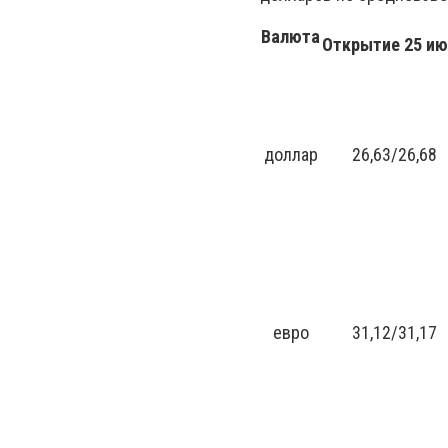
Валюта
Открытие 25
ию
доллар
26,63/26,68
евро
31,12/31,17