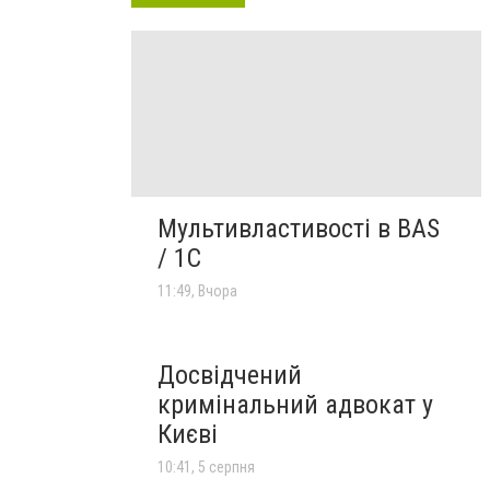
Мультивластивості в BAS
/ 1C
11:49, Вчора
Досвідчений
кримінальний адвокат у
Києві
10:41, 5 серпня