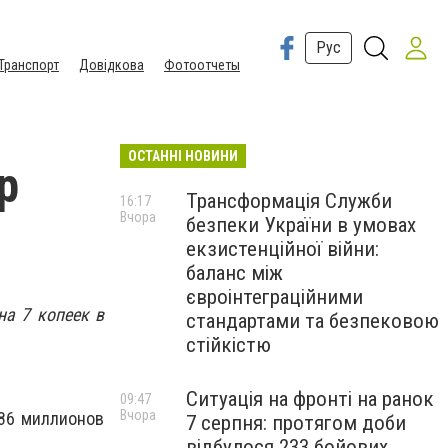
Рус
Транспорт
Довідкова
Фотоотчеты
ОСТАННІ НОВИНИ
р
Трансформація Служби
16:17
Вчора
безпеки України в умовах
екзистенційної війни:
баланс між
євроінтеграційними
на 7 копеек в
стандартами та безпековою
стійкістю
Ситуація на фронті на ранок
09:47
Вчора
,86 миллионов
7 серпня: протягом доби
відбулося 233 бойових