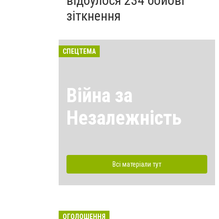
відбулося 234 бойові
зіткнення
СПЕЦТЕМА
Війна за
Незалежність
Всі матеріали тут
ОГОЛОШЕННЯ