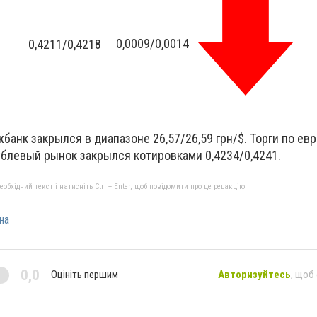
0,0009/0,0014
0,4211/0,4218
банк закрылся в диапазоне 26,57/26,59 грн/$. Торги по ев
Рублевый рынок закрылся котировками 0,4234/0,4241.
бхідний текст і натисніть Ctrl + Enter, щоб повідомити про це редакцію
на
0,0
Оцініть першим
Авторизуйтесь
, щоб