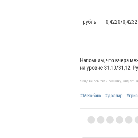
рубль
0,4220/0,4232
Напомним, что вчера меж
на уровне 31,10/31,12. 
Якщо ви помітили помилку, виділіть нео
#Межбанк
#доллар
#грив