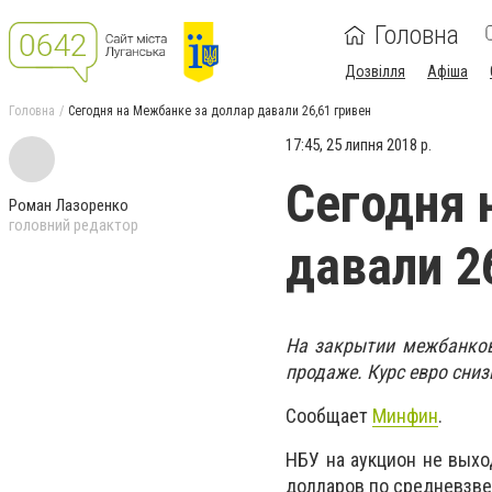
Головна
Дозвілля
Афіша
Головна
Сегодня на Межбанке за доллар давали 26,61 гривен
17:45, 25 липня 2018 р.
Сегодня 
Роман Лазоренко
головний редактор
давали 2
На закрытии межбанковс
продаже. Курс евро сниз
Сообщает
Минфин
.
НБУ на аукцион не выхо
долларов по средневзве