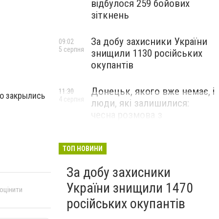
відбулося 259 бойових
зіткнень
За добу захисники України
09:02
5 серпня
знищили 1130 російських
окупантів
Донецьк, якого вже немає, і
11:30
ро закрылись
4 серпня
люди, які залишилися:
чесна розмова з
В’ячеславом Верховським
ЛЮДИ УКРАЇНСЬКОГО ДОНЕЦЬКА
ТОП НОВИНИ
За добу захисники
України знищили 1470
 оцінити
російських окупантів