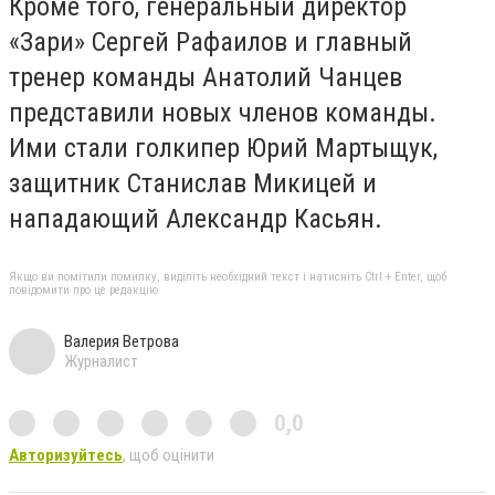
Кроме того, генеральный директор
«Зари» Сергей Рафаилов и главный
тренер команды Анатолий Чанцев
представили новых членов команды.
Ими стали голкипер Юрий Мартыщук,
защитник Станислав Микицей и
нападающий Александр Касьян.
Якщо ви помітили помилку, виділіть необхідний текст і натисніть Ctrl + Enter, щоб
повідомити про це редакцію
Валерия Ветрова
Журналист
0,0
Авторизуйтесь
, щоб оцінити