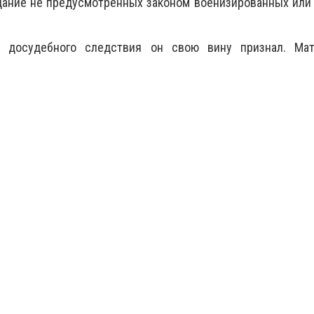
здание не предусмотренных законом военизированных ил
я досудебного следствия он свою вину признал.
Ма