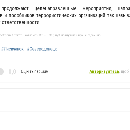
продолжают целенаправленные мероприятия, напр
в и пособников террористических организаций так назы
к ответственности.
бхідний текст і натисніть Ctrl + Enter, щоб повідомити про це редакцію
#Лисичанск
#Северодонецк
0,0
Оцініть першим
Авторизуйтесь
, щоб