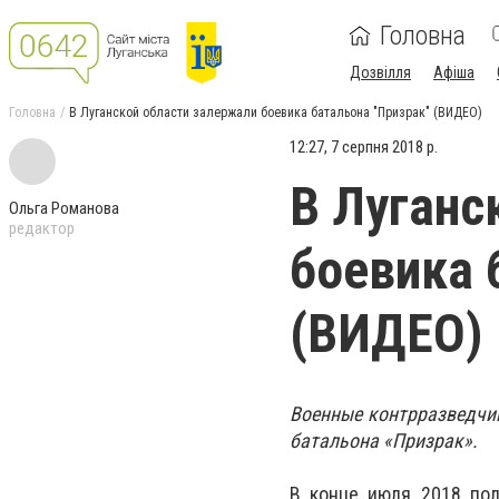
Головна
Дозвілля
Афіша
Головна
В Луганской области залержали боевика батальона "Призрак" (ВИДЕО)
12:27, 7 серпня 2018 р.
В Луганс
Ольга Романова
редактор
боевика 
(ВИДЕО)
Военные контрразведчик
батальона «Призрак».
В конце июля 2018 пол