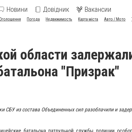
Новини
Довідник
Вакансии
Оголошення
Погода
Недвижимость
Карта міста
Авто / Мото
кой области залержал
батальона "Призрак"
и СБУ из состава Объединенных сил разоблачили и заде
ицейские батальона патрульной службы полиции особог