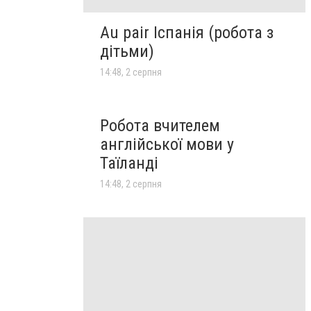
Au pair Іспанія (робота з
дітьми)
14:48, 2 серпня
Робота вчителем
англійської мови у
Таїланді
14:48, 2 серпня