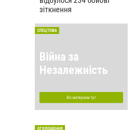
відбулося 234 бойові
зіткнення
СПЕЦТЕМА
Війна за
Незалежність
Всі матеріали тут
ОГОЛОШЕННЯ