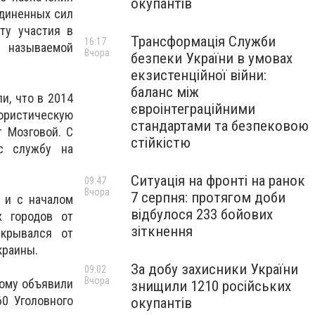
окупантів
единенных сил
ту участия в
Трансформація Служби
16:17
к называемой
Вчора
безпеки України в умовах
екзистенційної війни:
баланс між
и, что в 2014
євроінтеграційними
ристическую
стандартами та безпековою
т Мозговой.
С
стійкістю
с службу на
Ситуація на фронті на ранок
09:47
Вчора
7 серпня: протягом доби
 и с началом
відбулося 233 бойових
х городов от
зіткнення
скрывался от
краины.
За добу захисники України
09:02
Вчора
ному объявили
знищили 1210 російських
60 Уголовного
окупантів