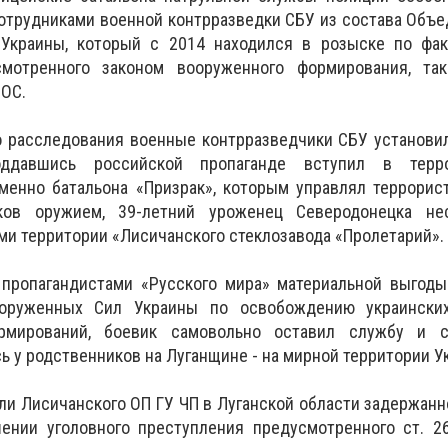
отрудниками военной контрразведки СБУ из состава Объ
Украины, который с 2014 находился в розыске по фак
смотренного законом вооруженного формирования, та
ООС.
 расследования военные контрразведчики СБУ установил
ддавшись российской пропаганде вступил в терро
именно батальона «Призрак», которым управлял террорис
ков оружием, 39-летний уроженец Северодонецка не
ми территории «Лисичанского стеклозавода «Пролетарий».
пропагандистами «Русского мира» материальной выгоды
оруженных Сил Украины по освобождению украински
рмирований, боевик самовольно оставил службу и 
ь у родственников на Луганщине - на мирной территории У
ли Лисичанского ОП ГУ ЧП в Луганской области задержан
ении уголовного преступления предусмотренного ст.
2