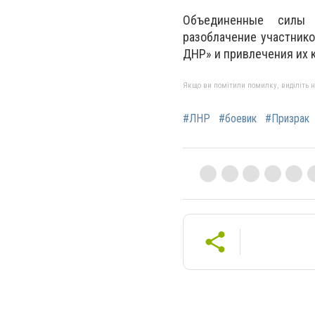
Объединенные силы 
разоблачение участнико
ДНР» и привлечения их 
Якщо ви помітили помилку, виділіть нео
#ЛНР
#боевик
#Призрак