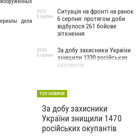
и вооруженных
Ситуація на фронті на ранок
09:51
6 серпня
6 серпня: протягом доби
териалы дела
відбулося 261 бойове
зіткнення
За добу захисники України
09:05
6 серпня
знищили 1330 російських
окупантів
ТОП НОВИНИ
За добу захисники
України знищили 1470
російських окупантів