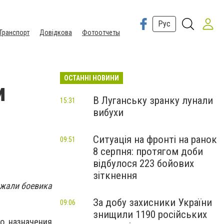
Рус
Транспорт
Довідкова
Фотоотчеты
ОСТАННІ НОВИНИ
и
В Луганську зранку лунали
15:31
вибухи
Ситуація на фронті на ранок
09:51
8 серпня: протягом доби
відбулося 223 бойових
зіткнення
ржали боевика
За добу захисники України
09:06
знищили 1190 російських
о назначения