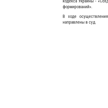
кодекса Украины - «Со
формирований».
В ходе осуществлени
направлены в суд.