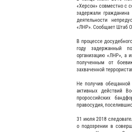
«Херсон» совместно с с
задержали гражданина 
деятельности непреду
«ЛНР
». Сообщает Штаб 
В процессе досудебного
году задержанный по
организацию «ЛНР», а 
полученным от боеви
захваченной террориста
Не получив обещанной 
активных действий Во
пророссийских бандфо
правосудия, поселившис
31 июля 2018 следовате
о подозрении в соверш