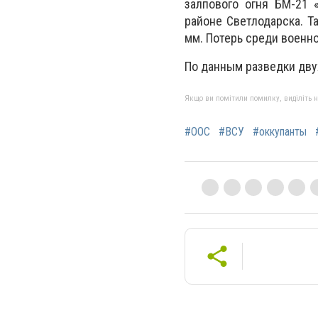
залпового огня БМ-21 
районе Светлодарска. Т
мм.
Потерь среди военн
По данным разведки дву
Якщо ви помітили помилку, виділіть нео
#ООС
#ВСУ
#оккупанты