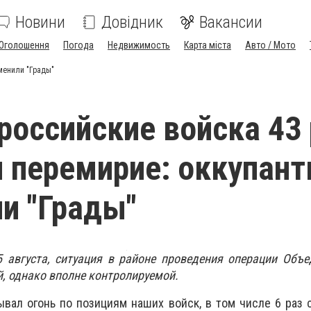
Новини
Довідник
Вакансии
Оголошення
Погода
Недвижимость
Карта міста
Авто / Мото
менили "Грады"
 российские войска 43
 перемирие: оккупан
и "Грады"
5 августа, ситуация в районе проведения операции Объ
, однако вполне контролируемой.
ывал огонь по позициям наших войск, в том числе 6 раз 