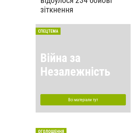
відбулося 234 бойові
зіткнення
СПЕЦТЕМА
Війна за
Незалежність
Всі матеріали тут
ОГОЛОШЕННЯ