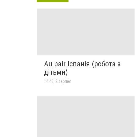
Au pair Іспанія (робота з
дітьми)
14:48, 2 серпня