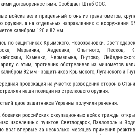
скими договоренностями. Сообщает Штаб ООС.
ые войска вели прицельный огонь из гранатометов, кру
го оружия, а на отдельных направлениях с вооружения 
етов калибром 120 и 82 мм.
ь по защитниках Крымского, Новозвановки, Светлодарска
орска, Марьинки, Авдеевки, Опытного, Песков, Кра
хайловки, Каменки, Чермалыка, Гнутово, Лебединского
аряду с этим, противник обстреливал из минометов ка
а калибром 82 мм - защитников Крымского, Луганского и Гну
ередная провокация на участке разведения сторон в Стани
стреляли наши позиции из стрелкового оружия.
йствий двое защитников Украины получили ранения.
к боевики российских оккупационных войск трижды откры
нах населенных пунктов Светлодарск, Павлополь и Водя
чью враг впервые за несколько месяцев применил реакт