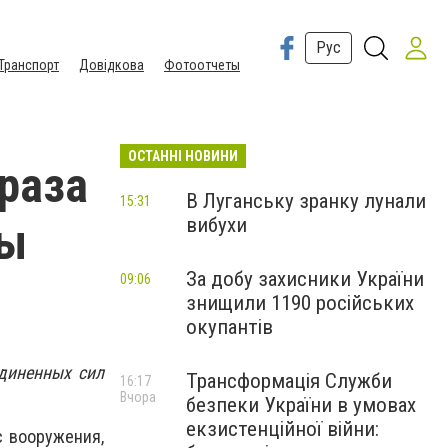
Рус
Транспорт
Довідкова
Фотоотчеты
ОСТАННІ НОВИНИ
 раза
В Луганську зранку лунали
15:31
вибухи
ты
За добу захисники України
09:06
знищили 1190 російських
окупантів
единенных сил
Трансформація Служби
16:17
Вчора
безпеки України в умовах
екзистенційної війни:
с вооружения,