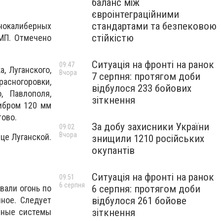
баланс між
євроінтеграційними
стандартами та безпековою
пнокалиберных
стійкістю
БМП.
Отмечено
Ситуація на фронті на ранок
09:47
, Луганского,
Вчора
7 серпня: протягом доби
сногоровки,
відбулося 233 бойових
, Павлополя,
зіткнення
либром 120 мм
тово.
За добу захисники України
09:02
Вчора
це Луганской.
знищили 1210 російських
окупантів
Ситуація на фронті на ранок
09:51
6 серпня
6 серпня: протягом доби
вали огонь по
відбулося 261 бойове
ное. Следует
зіткнення
ивные системы