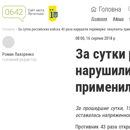
Головна
Дозвілля
Афіша
Головна
За сутки российские войска 43 раза нарушили перемирие: оккупанты при
08:00, 16 серпня 2018 р.
За сутки
Роман Лазоренко
головний редактор
нарушили
применил
За прошедшие сутки, 1
оставалась напряженной
Противник 43 раза откр