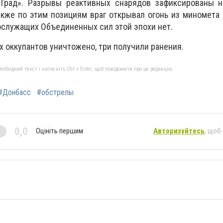
«Град». Разрывы реактивных снарядов зафиксированы н
акже по этим позициям враг открывал огонь из миномета
ослужащих Объединенных сил этой эпохи нет.
х оккупантов уничтожено, три получили ранения.
бхідний текст і натисніть Ctrl + Enter, щоб повідомити про це редакцію
#Донбасс
#обстрелы
0,0
Оцініть першим
Авторизуйтесь
, щоб