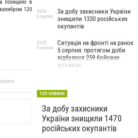
а позициях в
 калибром 120
За добу захисники України
09:05
6 серпня
знищили 1330 російських
окупантів
Ситуація на фронті на ранок
09:32
5 серпня
5 серпня: протягом доби
відбулося 259 бойових
зіткнень
 оцінити
ТОП НОВИНИ
За добу захисники
України знищили 1470
російських окупантів