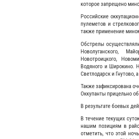
которое запрещено мин
Российские оккупационн
пулеметов и стрелково
также применение мином
Обстрелы осуществлялис
Новолуганского, Май
Новотроицкого, Новоми
Водяного и Широкино.
Н
Светлодарск и Гнутово, 
Также зафиксирована оч
Оккупанты прицельно об
В результате боевых де
В течение текущих суто
нашим позициям в райо
отметить, что этой но