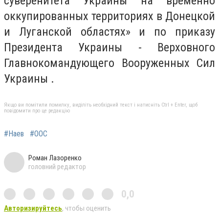
суверенитета Украины на временно
оккупированных территориях в Донецкой
и Луганской областях» и по приказу
Президента Украины - Верховного
Главнокомандующего Вооруженных Сил
Украины
.
Якщо ви помітили помилку, виділіть необхідний текст і натисніть Ctrl + Enter, щоб
повідомити про це редакцію
#Наев
#ООС
Роман Лазоренко
головний редактор
0,0
Авторизируйтесь
, чтобы оценить