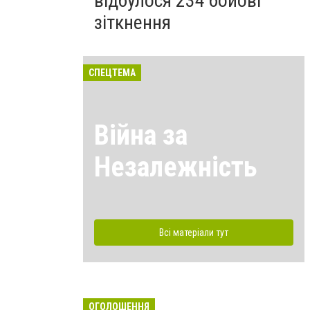
відбулося 234 бойові
зіткнення
СПЕЦТЕМА
Війна за
Незалежність
Всі матеріали тут
ОГОЛОШЕННЯ