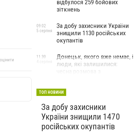
відбулося 259 бойових
зіткнень
За добу захисники України
09:02
5 серпня
знищили 1130 російських
окупантів
Донецьк, якого вже немає, і
11:30
 оцінити
4 серпня
люди, які залишилися:
чесна розмова з
В’ячеславом Верховським
ЛЮДИ УКРАЇНСЬКОГО ДОНЕЦЬКА
ТОП НОВИНИ
За добу захисники
України знищили 1470
російських окупантів