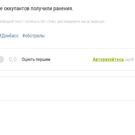
е оккупантов получили ранения.
бхідний текст і натисніть Ctrl + Enter, щоб повідомити про це редакцію
#Донбасс
#обстрелы
0,0
Оцініть першим
Авторизуйтесь
, щоб