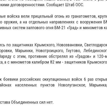
скими договоренностями. Сообщает Штаб ООС.
ые войска вели прицельный огонь из гранатометов, кру
го оружия, а на отдельных направлениях с вооружения 
ивных систем залпового огня БМ-21 «Град» и минометов к
ь по защитниках Крымского, Новозвановки, Светлодарска
оровки, Марьинки, Новотроицкого, Гнутово, Лебединског
Наряду с этим, противник обстрелял из «Градов» и 120
а, а с минометов калибром 82 мм - защитников Крымского,
к боевики российских оккупационных войск 6 раз откры
йонах населенных пунктов Новолуганское, Марьинка
остава Объединенных сил нет.