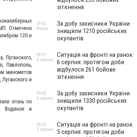
зіткнення
пнокалиберных
За добу захисники України
09:02
БМП.
Отмечено
Вчора
знищили 1210 російських
алибром 120 и
окупантів
Ситуація на фронті на ранок
09:51
, Луганского,
6 серпня
6 серпня: протягом доби
о, Павлополь,
відбулося 261 бойове
-мм минометов
зіткнення
 Луганского и
За добу захисники України
09:05
6 серпня
знищили 1330 російських
вали огонь по
окупантів
, Водяное и
Ситуація на фронті на ранок
09:32
5 серпня
5 серпня: протягом доби