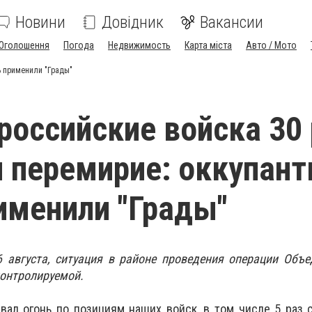
Новини
Довідник
Вакансии
Оголошення
Погода
Недвижимость
Карта міста
Авто / Мото
ь применили "Грады"
 российские войска 30
 перемирие: оккупан
именили "Грады"
6 августа, ситуация в районе проведения операции Объ
контролируемой.
вал огонь по позициям наших войск, в том числе 5 раз 