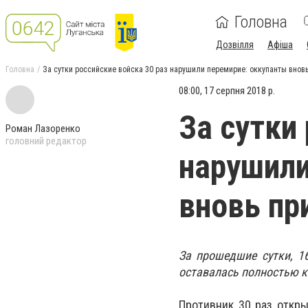
Головна
Дозвілля
Афіша
Головна
За сутки российские войска 30 раз нарушили перемирие: оккупанты внов
08:00, 17 серпня 2018 р.
За сутки
Роман Лазоренко
головний редактор
нарушили
вновь пр
За прошедшие сутки, 1
оставалась полностью 
Противник 30 раз откры