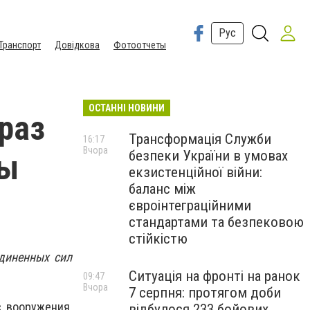
Рус
Транспорт
Довідкова
Фотоотчеты
ОСТАННІ НОВИНИ
 раз
Трансформація Служби
16:17
Вчора
безпеки України в умовах
ты
екзистенційної війни:
баланс між
євроінтеграційними
стандартами та безпековою
стійкістю
единенных сил
Ситуація на фронті на ранок
09:47
Вчора
7 серпня: протягом доби
с вооружения,
відбулося 233 бойових