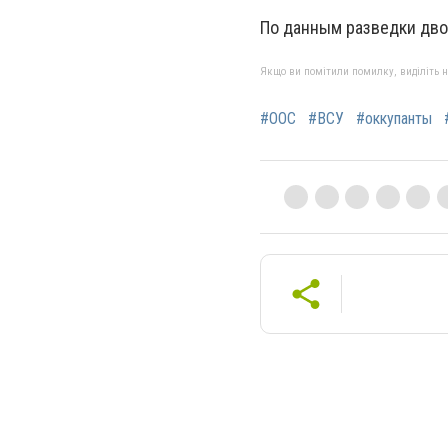
По данным разведки дво
Якщо ви помітили помилку, виділіть нео
#ООС
#ВСУ
#оккупанты