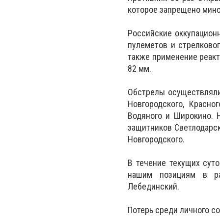
которое запрещено мин
Российские оккупационн
пулеметов и стрелково
также применение реакт
82 мм.
Обстрелы осуществлялис
Новгородского, Красног
Водяного и Широкино.
защитников Светлодарск
Новгородского.
В течение текущих суто
нашим позициям в ра
Лебединский.
Потерь среди личного с