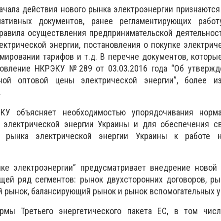
начала действия нового рынка электроэнергии признаютс
тивных документов, ранее регламентирующих работ
правила осуществления предпринимательской деятельнос
ектрической энергии, постановления о покупке электрич
мировании тарифов и т.д. В перечне документов, которы
новление НКРЭКУ №289 от 03.03.2016 года “Об утвержд
ной оптовой цены электрической энергии”, более и
.
КУ объясняет необходимостью упорядочивания норма
 электрической энергии Украины и для обеспечения с
в рынка электрической энергии Украины к работе 
ке электроэнергии” предусматривает внедрение новой 
щей ряд сегментов: рынок двухсторонних договоров, ры
й рынок, балансирующий рынок и рынок вспомогательных у
рмы Третьего энергетического пакета ЕС, в том чис