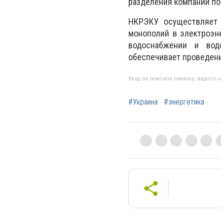
разделения компаний по
НКРЭКУ осуществляет 
монополий в электроэне
водоснабжении и вод
обеспечивает проведени
Якщо ви помітили помилку, виділіть нео
#Украина
#энергетика