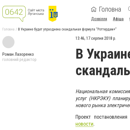
Головна
Дозвілля
Афіша
Головна
В Украине будет упразднена скандальная формула “Роттердам+”
13:46, 17 серпня 2018 р.
В Украин
Роман Лазоренко
головний редактор
скандаль
Национальная комиссия
услуг (НКРЭКУ) планир
нового рынка электричес
Проект постановления
новости
.