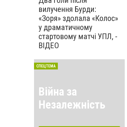
Два голи після
вилучення Бурди:
«Зоря» здолала «Колос»
у драматичному
стартовому матчі УПЛ, -
ВІДЕО
СПЕЦТЕМА
Війна за
Незалежність