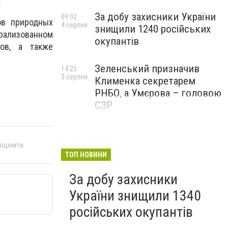
.
За добу захисники України
09:02
ов природных
4 серпня
знищили 1240 російських
трализованном
окупантів
ов, а также
Зеленський призначив
14:25
3 серпня
Клименка секретарем
РНБО, а Умєрова – головою
СЗР
 оцінити
ТОП НОВИНИ
За добу захисники
України знищили 1340
російських окупантів