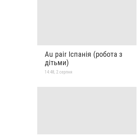
Au pair Іспанія (робота з
дітьми)
14:48, 2 серпня