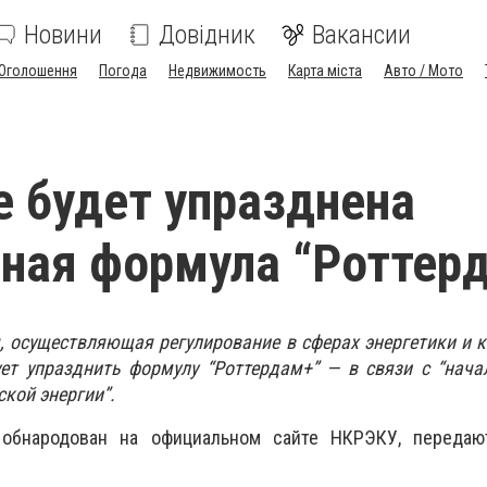
Новини
Довідник
Вакансии
Оголошення
Погода
Недвижимость
Карта міста
Авто / Мото
е будет упразднена
ная формула “Роттер
, осуществляющая регулирование в сферах энергетики и
ует упразднить формулу “Роттердам+” — в связи с “нач
кой энергии”.
 обнародован на официальном сайте НКРЭКУ, переда