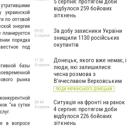
5 серпня: протягом доби
я утратившими
відбулося 259 бойових
у украинской
зіткнень
ти по оптовой
еской энергии
За добу захисники України
09:02
е планируется
5 серпня
знищили 1130 російських
ении порядка
окупантів
звестное под
Донецьк, якого вже немає, і
11:30
тивной базы
4 серпня
люди, які залишилися:
воевременной
чесна розмова з
нового рынка
В’ячеславом Верховським
ЛЮДИ УКРАЇНСЬКОГО ДОНЕЦЬКА
конкурентной
Ситуація на фронті на ранок
09:44
нок “на сутки
4 серпня
4 серпня: протягом доби
слуг.
відбулося 226 бойових
зіткнень
ле в вопросе