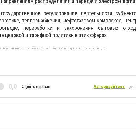
 направлениям распределения и передачи электроэнергии
государственное регулирование деятельности субъект
ргетике, теплоснабжении, нефтегазовом комплексе, цен
оотводе, переработки и захоронения бытовых отход
е ценовой и тарифной политики в этих сферах.
бхідний текст і натисніть Ctrl + Enter, щоб повідомити про це редакцію
0,0
Оцініть першим
Авторизуйтесь
, щоб