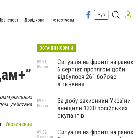
Рус
Транспорт
Довідкова
Фотоотчеты
ОСТАННІ НОВИНИ
Ситуація на фронті на ранок
09:51
Вчора
6 серпня: протягом доби
дам+”
відбулося 261 бойове
зіткнення
 коммунальных
За добу захисники України
09:05
алом действия
Вчора
знищили 1330 російських
окупантів
ют
Украинские
Ситуація на фронті на ранок
09:32
5 серпня