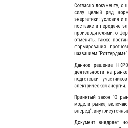
Согласно документу, с 
силу целый ряд норма
энергетики: условия и 
поставке и передаче эл
производителями, о фор
отменить, также поста
формирования прогноз
названием “Роттердам+”
Данное решение НКРЭ
деятельности на рынке
подготовки участнико
электрической энергии.
Принятый закон “О рын
модели рынка, включаю
вперед”, внутрисуточны
Документ внедряет но