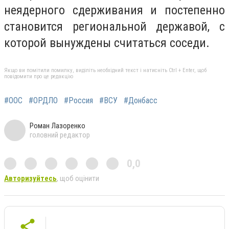
неядерного сдерживания и постепенно
становится региональной державой, с
которой вынуждены считаться соседи.
Якщо ви помітили помилку, виділіть необхідний текст і натисніть Ctrl + Enter, щоб
повідомити про це редакцію
#ООС
#ОРДЛО
#Россия
#ВСУ
#Донбасс
Роман Лазоренко
головний редактор
0,0
Авторизуйтесь
, щоб оцінити