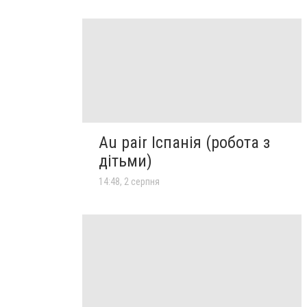
Au pair Іспанія (робота з
дітьми)
14:48, 2 серпня