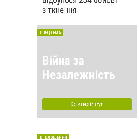
відбулося 234 бойові
зіткнення
СПЕЦТЕМА
Війна за
Незалежність
Всі матеріали тут
ОГОЛОШЕННЯ