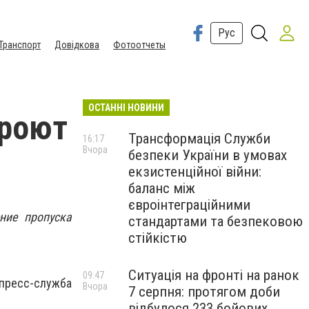
Рус
Транспорт
Довідкова
Фотоотчеты
ОСТАННІ НОВИНИ
кроют
Трансформація Служби
16:17
Вчора
безпеки України в умовах
екзистенційної війни:
баланс між
євроінтеграційними
ние пропуска
стандартами та безпековою
стійкістю
Ситуація на фронті на ранок
09:47
есс-служба
Вчора
7 серпня: протягом доби
відбулося 233 бойових