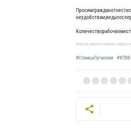
Просим
граждан
отнести
неудобствам
,
ведь
после
Количество
рабочих
мест
Якщо ви помітили помилку, виділіть нео
#СтаницаЛуганская
#КПВВ