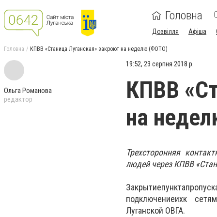
Головна
Дозвілля
Афіша
Головна
КПВВ «Станица Луганская» закроют на неделю (ФОТО)
19:52, 23 серпня 2018 р.
КПВВ «Ст
Ольга Романова
редактор
на недел
Трехсторонняя
контактн
людей через
КПВВ
«Стани
Закрытие
пункта
пропуск
подключение
их
к сетям
Луганской ОВГА.