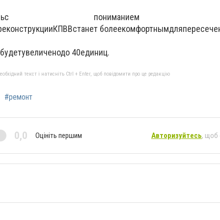
сь
с пониманием 
реконструкции
КПВВ
станет более
комфортным
для
пересече
будет
увеличено
до 40
единиц.
бхідний текст і натисніть Ctrl + Enter, щоб повідомити про це редакцію
#ремонт
0,0
Оцініть першим
Авторизуйтесь
, щоб