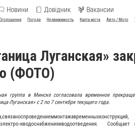
Новини
Довідник
Вакансии
Оголошення
Погода
Недвижимость
Карта міста
Авто / Мото
аница Луганская» за
ю (ФОТО)
ая группа в Минске согласовала временное прекраще
ца-Луганская» с 2 по 7 сентября текущего года.
а
,
связано
с
проведением
монтажа
временных
конструкций
,
электро-
и
водоснабжения
и
водоотведения.
Сообщает пр