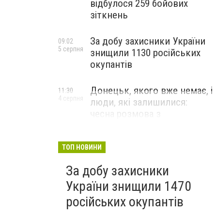
відбулося 259 бойових
зіткнень
За добу захисники України
09:02
5 серпня
знищили 1130 російських
окупантів
Донецьк, якого вже немає, і
11:30
4 серпня
люди, які залишилися:
чесна розмова з
В’ячеславом Верховським
ЛЮДИ УКРАЇНСЬКОГО ДОНЕЦЬКА
ТОП НОВИНИ
За добу захисники
України знищили 1470
російських окупантів