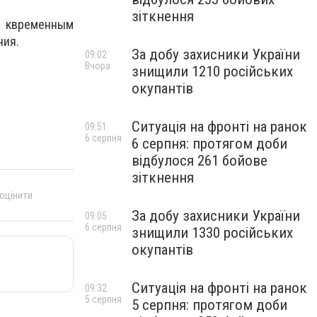
зіткнення
к
временным
ния
.
За добу захисники України
09:02
Вчора
знищили 1210 російських
окупантів
Ситуація на фронті на ранок
09:51
6 серпня
6 серпня: протягом доби
відбулося 261 бойове
зіткнення
 оцінити
За добу захисники України
09:05
6 серпня
знищили 1330 російських
окупантів
Ситуація на фронті на ранок
09:32
5 серпня
5 серпня: протягом доби