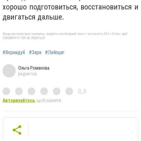
хорошо подготовиться, восстановиться и
двигаться дальше.
Якщо ви помітили помилку, виділіть необхідний текст і натисніть Ctrl + Enter, щоб
повідомити про це редакцію
#Вернидуб
#Заря
#Лейпциг
Ольга Романова
редактор
0,0
Авторизуйтесь
, щоб оцінити