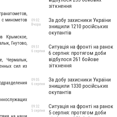
зіткнення
гранатометов,
За добу захисники України
х с минометов
09:02
Вчора
знищили 1210 російських
окупантів
в Крымское,
лык, Гнутово,
Ситуація на фронті на ранок
09:51
6 серпня
6 серпня: протягом доби
відбулося 261 бойове
е, Чермалык,
зіткнення
енных сил из
За добу захисники України
09:05
одразделения
6 серпня
знищили 1330 російських
окупантів
ннослужащих
Ситуація на фронті на ранок
09:32
5 серпня
5 серпня: протягом доби
ствия на наши