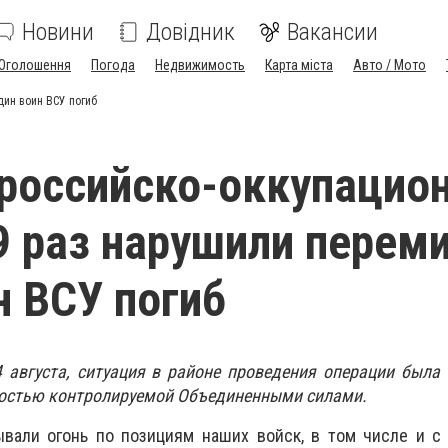
Новини
Довідник
Вакансии
Оголошення
Погода
Недвижимость
Карта міста
Авто / Мото
дин воин ВСУ погиб
 российско-оккупацио
9 раз нарушили переми
н ВСУ погиб
 августа, ситуация в районе проведения операции была
ностью контролируемой Объединенными силами.
ывали огонь по позициям наших войск, в том числе и с