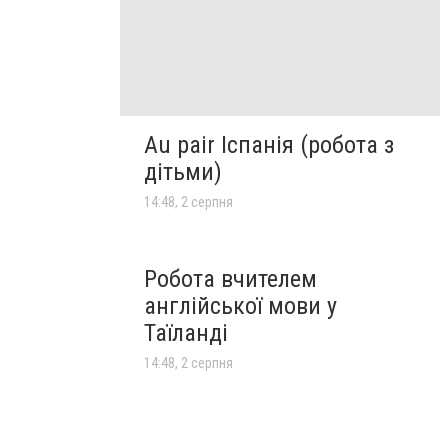
Au pair Іспанія (робота з
дітьми)
14:48, 2 серпня
Робота вчителем
англійської мови у
Таїланді
14:48, 2 серпня