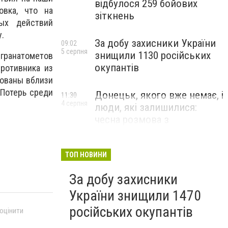
відбулося 259 бойових
овка, что на
зіткнень
ных действий
.
За добу захисники України
09:02
5 серпня
знищили 1130 російських
гранатометов
окупантів
ротивника из
рованы вблизи
Потерь среди
Донецьк, якого вже немає, і
11:30
4 серпня
люди, які залишилися:
чесна розмова з
В’ячеславом Верховським
ЛЮДИ УКРАЇНСЬКОГО ДОНЕЦЬКА
ТОП НОВИНИ
За добу захисники
України знищили 1470
російських окупантів
 оцінити