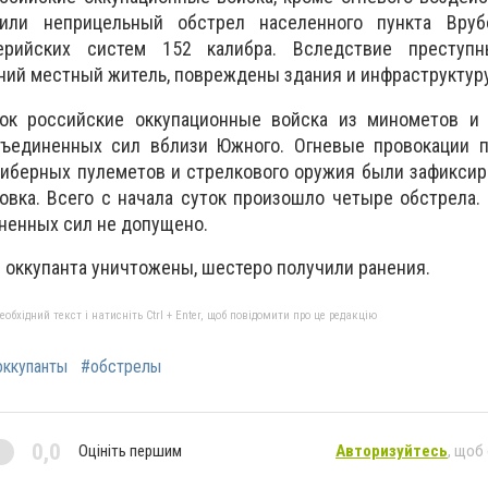
или неприцельный обстрел населенного пункта Вруб
лерийских систем 152 калибра.
Вследствие преступ
тний местный житель, повреждены здания и инфраструктуру
ок российские оккупационные войска из минометов и 
ъединенных сил вблизи Южного. Огневые провокации п
либерных пулеметов и стрелкового оружия были зафикси
овка. Всего с начала суток произошло четыре обстрела.
ненных сил не допущено.
и оккупанта уничтожены, шестеро получили ранения.
бхідний текст і натисніть Ctrl + Enter, щоб повідомити про це редакцію
оккупанты
#обстрелы
0,0
Оцініть першим
Авторизуйтесь
, щоб