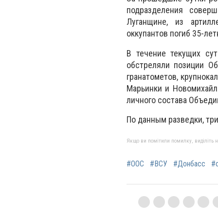
подразделения соверш
Луганщине, из артил
оккупантов погиб 35-ле
В течение текущих сут
обстреляли позиции Об
гранатометов, крупнока
Марьинки и Новомихайл
личного состава Объеди
По данным разведки, тр
Якщо ви помітили помилку, виділіть нео
#ООС
#ВСУ
#Донбасс
#