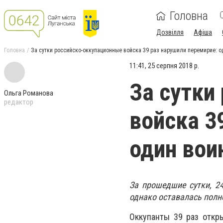
Головна
Дозвілля
Афіша
Головна
За сутки российско-оккупационные войска 39 раз нарушили перемирие: о
11:41, 25 серпня 2018 р.
За сутки
Ольга Романова
редактор
войска 3
один вои
За прошедшие сутки, 24
однако оставалась пол
Оккупанты 39 раз откр