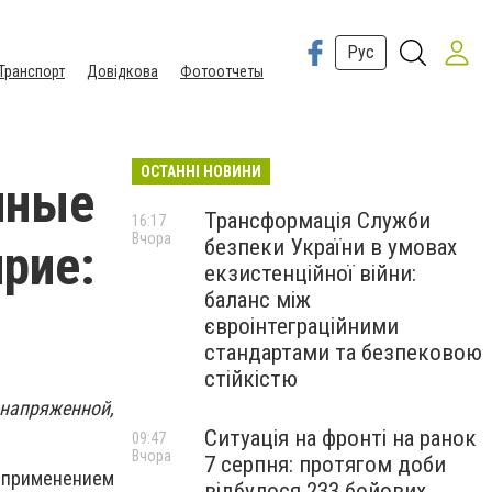
Рус
Транспорт
Довідкова
Фотоотчеты
ОСТАННІ НОВИНИ
нные
Трансформація Служби
16:17
Вчора
безпеки України в умовах
рие:
екзистенційної війни:
баланс між
євроінтеграційними
стандартами та безпековою
стійкістю
 напряженной,
Ситуація на фронті на ранок
09:47
Вчора
7 серпня: протягом доби
 применением
відбулося 233 бойових