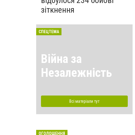
відбулося 234 бойові
зіткнення
СПЕЦТЕМА
Війна за
Незалежність
Всі матеріали тут
ОГОЛОШЕННЯ