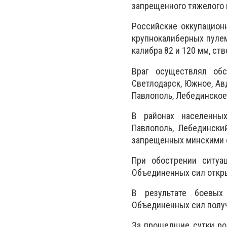
запрещенного тяжелого 
Российские оккупацион
крупнокалиберных пулем
калибра 82 и 120 мм, ст
Враг осуществлял об
Светлодарск, Южное, Авд
Павлополь, Лебединское
В районах населенных
Павлополь, Лебедински
запрещенных минскими 
При обострении ситуац
Объединенных сил откры
В результате боевых
Объединенных сил получ
За прошедшие сутки ро