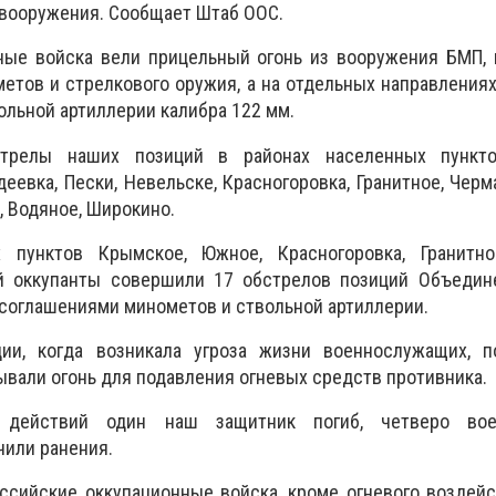
вооружения. Сообщает Штаб ООС.
ные войска вели прицельный огонь из вооружения БМП, 
етов и стрелкового оружия, а на отдельных направления
вольной артиллерии калибра 122 мм.
стрелы наших позиций в районах населенных пункто
еевка, Пески, Невельске, Красногоровка, Гранитное, Черма
, Водяное, Широкино.
 пунктов Крымское, Южное, Красногоровка, Гранитно
й оккупанты совершили 17 обстрелов позиций Объедин
соглашениями минометов и ствольной артиллерии.
ии, когда возникала угроза жизни военнослужащих, п
вали огонь для подавления огневых средств противника.
 действий один наш защитник погиб, четверо вое
или ранения.
ссийские оккупационные войска, кроме огневого воздей