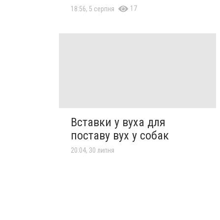
17
18:56, 5 серпня
Вставки у вуха для
поставу вух у собак
20:04, 30 липня