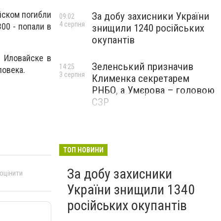
йском погибли
За добу захисники України
09:02
4 серпня
00 - попали в
знищили 1240 російських
окупантів
в Иловайске в
Зеленський призначив
14:25
ловека.
3 серпня
Клименка секретарем
РНБО, а Умєрова – головою
СЗР
ТОП НОВИНИ
За добу захисники
 оцінити
України знищили 1340
російських окупантів