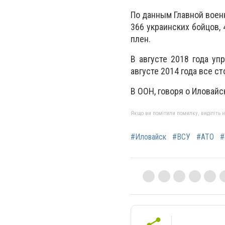
По данным Главной военн
366 украинских бойцов, 
плен.
В августе 2018 года у
августе 2014 года все 
В ООН, говоря о Иловайс
Якщо ви помітили помилку, виділіть нео
#Иловайск
#ВСУ
#АТО
#