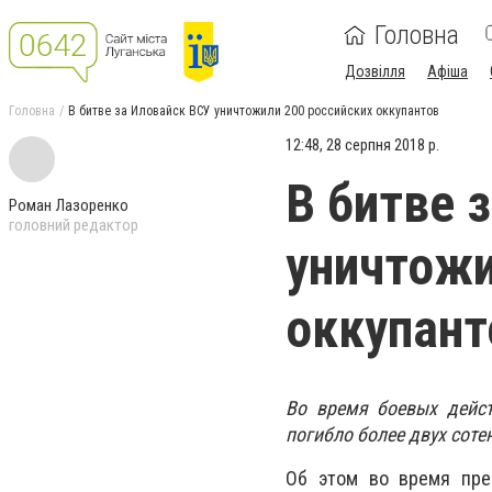
Головна
Дозвілля
Афіша
Головна
В битве за Иловайск ВСУ уничтожили 200 российских оккупантов
12:48, 28 серпня 2018 р.
В битве 
Роман Лазоренко
головний редактор
уничтожи
оккупант
Во время боевых дейст
погибло более двух соте
Об этом во время прес