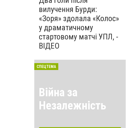
Два голи після
вилучення Бурди:
«Зоря» здолала «Колос»
у драматичному
стартовому матчі УПЛ, -
ВІДЕО
СПЕЦТЕМА
Війна за
Незалежність