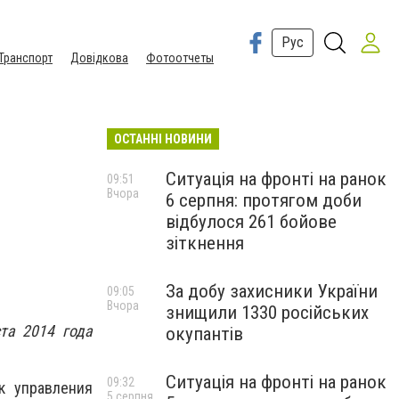
Рус
Транспорт
Довідкова
Фотоотчеты
ОСТАННІ НОВИНИ
Ситуація на фронті на ранок
09:51
Вчора
6 серпня: протягом доби
відбулося 261 бойове
зіткнення
За добу захисники України
09:05
Вчора
знищили 1330 російських
та 2014 года
окупантів
Ситуація на фронті на ранок
09:32
к управления
5 серпня