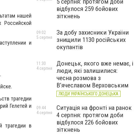
5 серпня: протягом доби
відбулося 259 бойових
зіткнень
льтатам нашей
х Российской
За добу захисники України
09:02
5 серпня
знищили 1130 російських
аступлении и
окупантів
Донецьк, якого вже немає, і
11:30
4 серпня
люди, які залишилися:
.
чесна розмова з
В’ячеславом Верховським
йске.
ЛЮДИ УКРАЇНСЬКОГО ДОНЕЦЬКА
ьств трагедии
рий Гелетей и
Ситуація на фронті на ранок
09:44
4 серпня
4 серпня: протягом доби
відбулося 226 бойових
й трагедии в
зіткнень