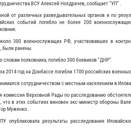
трудничества ВСУ Алексей Ноздрачев, сообщает "УП" .
нной от различных разведывательных органов и по резу
айских событий погибло не более 200 военнослужащи
лковник.
около 300 военнослужащих РФ, участвовавших в контрн
, были ранены.
о словам полковника, погибло 300 боевиков "ДНР".
 за 2014 год на Донбассе погибли 1700 российских военных
занимался сотрудничеством с местным населением в Илова
я комиссия Верховной Рады по расследованию обстоятел
, что в этих событиях виновен экс-министр обороны Вале
тор Муженко .
ГПУ опубликовала результаты расследования Иловайско