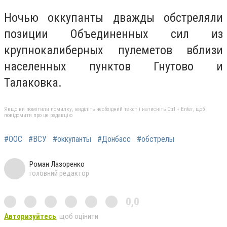
Ночью оккупанты дважды обстреляли
позиции Объединенных сил из
крупнокалиберных пулеметов вблизи
населенных пунктов Гнутово и
Талаковка.
Якщо ви помітили помилку, виділіть необхідний текст і натисніть Ctrl + Enter, щоб
повідомити про це редакцію
#ООС
#ВСУ
#оккупанты
#Донбасс
#обстрелы
Роман Лазоренко
головний редактор
0,0
Авторизуйтесь
, щоб оцінити