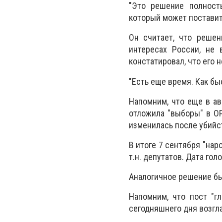
"Это решение полност
который может поставить
Он считает, что решен
интересах России, не 
констатировал, что его 
"Есть еще время. Как быс
Напомним, что еще в ав
отложила "выборы" в ОР
изменилась после убийс
В итоге 7 сентября "на
т.н. депутатов. Дата гол
Аналогичное решение был
Напомним, что пост "г
сегодняшнего дня возгл