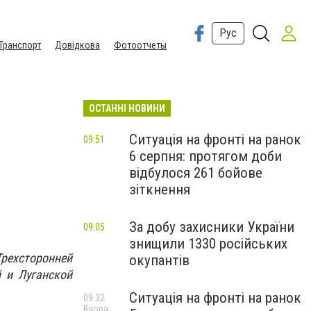
Рус
Транспорт
Довідкова
Фотоотчеты
ОСТАННІ НОВИНИ
Ситуація на фронті на ранок
09:51
6 серпня: протягом доби
відбулося 261 бойове
зіткнення
За добу захисники України
09:05
знищили 1330 російських
рехсторонней
окупантів
 и Луганской
Ситуація на фронті на ранок
09:32
Вчора