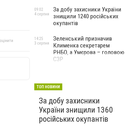
За добу захисники України
09:02
4 серпня
знищили 1240 російських
окупантів
Зеленський призначив
14:25
 оцінити
3 серпня
Клименка секретарем
РНБО, а Умєрова – головою
СЗР
ТОП НОВИНИ
За добу захисники
України знищили 1360
російських окупантів