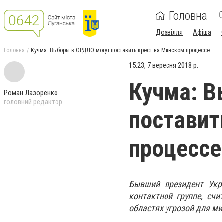
Головна
Дозвілля
Афіша
Головна
Кучма: Выборы в ОРДЛО могут поставить крест на Минском процессе
15:23, 7 вересня 2018 р.
Кучма: В
Роман Лазоренко
головний редактор
поставит
процессе
Бывший президент Укр
контактной группе, сч
областях угрозой для ми