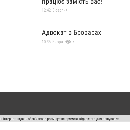
працює замість вас!
12:42, 3 серпня
Адвокат в Броварах
7
10:35, Вчора
Для інтернет-видань обов'язкове розміщення прямого, відкритого для пошукових