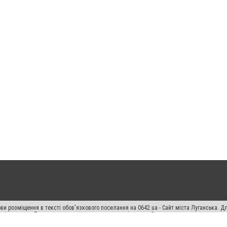
ви розміщення в тексті обов'язкового посилання на 0642.ua - Сайт міста Луганська. 
кості джерела. Порушення виняткових прав переслідується Законом.