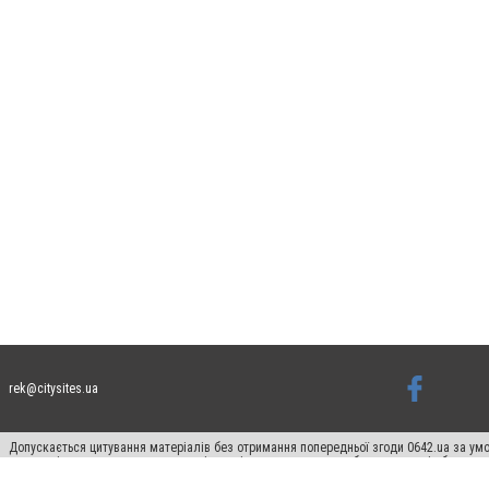
rek@citysites.ua
Допускається цитування матеріалів без отримання попередньої згоди 0642.ua за умо
систем гіперпосилання на цитовані статті не нижче другого абзацу в тексті або в я