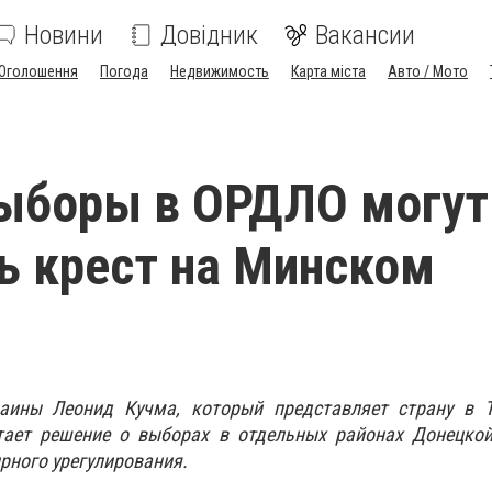
Новини
Довідник
Вакансии
Оголошення
Погода
Недвижимость
Карта міста
Авто / Мото
ыборы в ОРДЛО могут
ь крест на Минском
аины Леонид Кучма, который представляет страну в Т
итает решение о выборах в отдельных районах Донецкой
рного урегулирования.