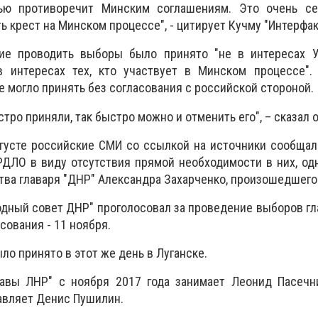
ью противоречит Минским соглашениям. Это очень се
 крест на Минском процессе", - цитирует Кучму "Интерфак
ие проводить выборы было принято "не в интересах У
в интересах тех, кто участвует в Минском процессе".
не могло принять без согласования с российской стороной.
тро приняли, так быстро можно и отменить его", – сказал о
густе российские СМИ со ссылкой на источники сообщал
ДЛО в виду отсутствия прямой необходимости в них, од
тва главаря "ДНР" Александра Захарченко, произошедшего 
родный совет ДНР" проголосовал за проведение выборов гл
осования - 11 ноября.
о принято в этот же день в Луганске.
лавы ЛНР" с ноября 2017 года занимает Леонид Пасечни
авляет Денис Пушилин.