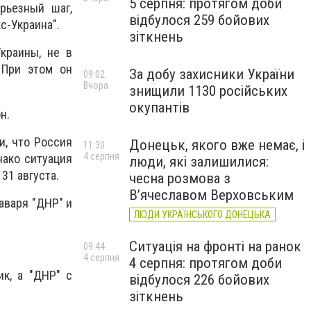
5 серпня: протягом доби
рьезный шаг,
відбулося 259 бойових
с-Украина".
зіткнень
краины, не в
 При этом он
За добу захисники України
09:02
Вчора
знищили 1130 російських
окупантів
н.
и, что Россия
Донецьк, якого вже немає, і
11:30
4 серпня
нако ситуация
люди, які залишилися:
31 августа.
чесна розмова з
В’ячеславом Верховським
аваря "ДНР" и
ЛЮДИ УКРАЇНСЬКОГО ДОНЕЦЬКА
Ситуація на фронті на ранок
09:44
4 серпня
4 серпня: протягом доби
к, а "ДНР" с
відбулося 226 бойових
зіткнень