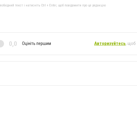
бхідний текст і натисніть Ctrl + Enter, щоб повідомити про це редакцію
0,0
Оцініть першим
Авторизуйтесь
, щоб