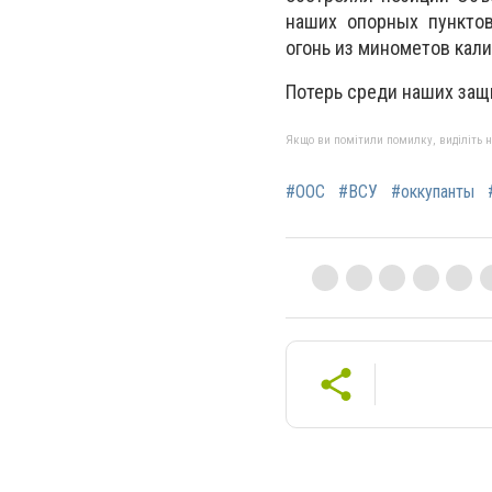
наших опорных пункто
огонь из минометов кали
Потерь среди наших защ
Якщо ви помітили помилку, виділіть нео
#ООС
#ВСУ
#оккупанты