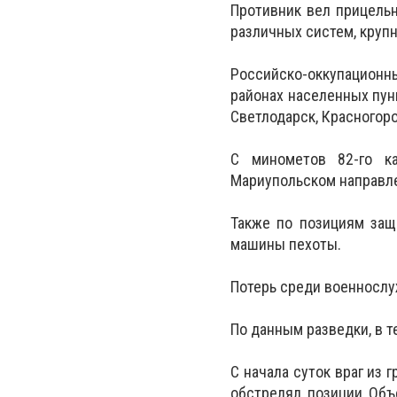
Противник вел прицельн
различных систем, круп
Российско-оккупацион
районах населенных пун
Светлодарск, Красногоро
С минометов 82-го к
Мариупольском направле
Также по позициям защ
машины пехоты.
Потерь среди военносл
По данным разведки, в т
С начала суток враг из 
обстрелял позиции Объ