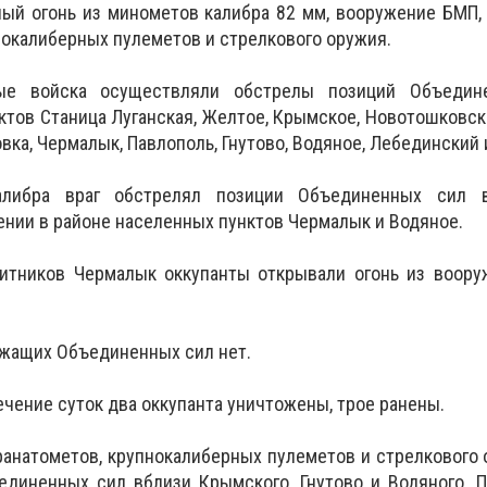
ый огонь из минометов калибра 82 мм, вооружение БМП,
нокалиберных пулеметов и стрелкового оружия.
ные войска осуществляли обстрелы позиций Объеди
ктов Станица Луганская, Желтое, Крымское, Новотошковско
вка, Чермалык, Павлополь, Гнутово, Водяное, Лебединский
алибра враг обстрелял позиции Объединенных сил 
нии в районе населенных пунктов Чермалык и Водяное.
итников Чермалык оккупанты открывали огонь из воору
ужащих Объединенных сил нет.
ечение суток два оккупанта уничтожены, трое ранены.
гранатометов, крупнокалиберных пулеметов и стрелкового 
единенных сил вблизи Крымского, Гнутово и Водяного.
П