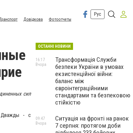
Рус
Транспорт
Довідкова
Фотоотчеты
ОСТАННІ НОВИНИ
нные
Трансформація Служби
16:17
Вчора
безпеки України в умовах
ирие
екзистенційної війни:
баланс між
євроінтеграційними
единенных сил
стандартами та безпековою
стійкістю
.
Дважды - с
Ситуація на фронті на ранок
09:47
Вчора
7 серпня: протягом доби
відбулося 233 бойових