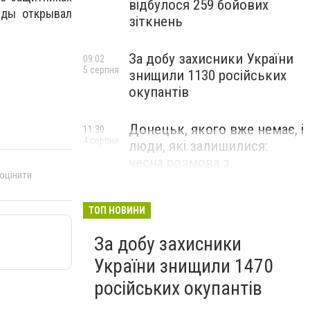
відбулося 259 бойових
жды открывал
зіткнень
За добу захисники України
09:02
5 серпня
знищили 1130 російських
окупантів
Донецьк, якого вже немає, і
11:30
4 серпня
люди, які залишилися:
чесна розмова з
 оцінити
В’ячеславом Верховським
ЛЮДИ УКРАЇНСЬКОГО ДОНЕЦЬКА
ТОП НОВИНИ
За добу захисники
України знищили 1470
російських окупантів