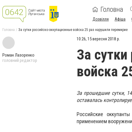
Головна
Дозвілля
Афіша
Головна
За сутки российско-оккупационные войска 25 раз нарушили перемирие
10:26, 15 вересня 2018 р.
За сутки
Роман Лазоренко
головний редактор
войска 2
За прошедшие сутки, 14
оставалась контролируе
Российские оккупанты
применением вооружени