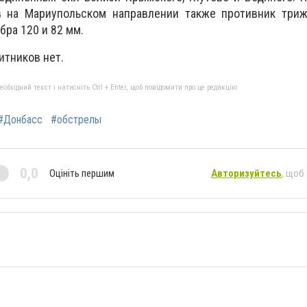
в на Мариупольском направлении также противник три
бра 120 и 82 мм.
итников нет.
бхідний текст і натисніть Ctrl + Enter, щоб повідомити про це редакцію
#Донбасс
#обстрелы
0,0
Оцініть першим
Авторизуйтесь
, щоб