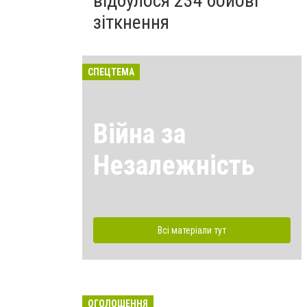
відбулося 234 бойові
зіткнення
СПЕЦТЕМА
Війна за
Незалежність
Всі матеріали тут
ОГОЛОШЕННЯ