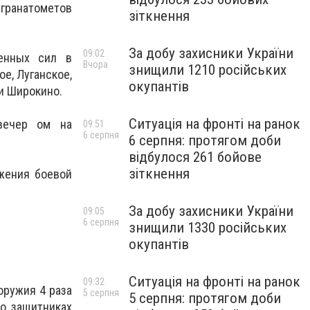
 гранатометов
зіткнення
За добу захисники України
09:02
ненных сил в
Вчора
знищили 1210 російських
е, Луганское,
окупантів
 и Широкино.
Ситуація на фронті на ранок
вечер ом на
09:51
6 серпня
6 серпня: протягом доби
відбулося 261 бойове
зіткнення
жения боевой
За добу захисники України
09:05
6 серпня
знищили 1330 російських
окупантів
Ситуація на фронті на ранок
09:32
оружия 4 раза
5 серпня
5 серпня: протягом доби
о защитниках