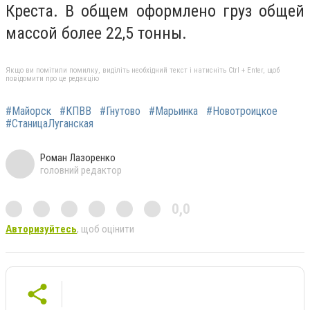
Креста.
В общем оформлено груз общей
массой более 22,5 тонны.
Якщо ви помітили помилку, виділіть необхідний текст і натисніть Ctrl + Enter, щоб
повідомити про це редакцію
#Майорск
#КПВВ
#Гнутово
#Марьинка
#Новотроицкое
#СтаницаЛуганская
Роман Лазоренко
головний редактор
0,0
Авторизуйтесь
, щоб оцінити