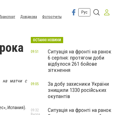
Рус
Транспорт
Довідкова
Фотоотчеты
ОСТАННІ НОВИНИ
грока
Ситуація на фронті на ранок
09:51
6 серпня: протягом доби
відбулося 261 бойове
зіткнення
м на матчи с
За добу захисники України
09:05
знищили 1330 російських
окупантів
с», Испания).
Ситуація на фронті на ранок
09:32
Вчора