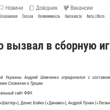
Новини
Довідник
Вакансии
Оголошення
Погода
Недвижимость
Карта міста
Авто / Мото
 вызвал в сборную и
ой Украины Андрей Шевченко определился с составо
ми Словакии и Турции.
альный сайт ФФУ.
«Шахтер»), Денис Бойко («Динамо»), Андрей Лунин («Легане