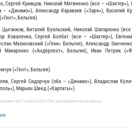
о, Сергей Кривцов, Николай Матвиенко (все – «Шахтер»), 
 – «Динамо»), Александр Караваев («Заря»), Василий Кр
(«Гент», Бельгия).
Цыганков, Виталий Буяльский, Николай Шапаренко (все
тор Коваленко, Сергей Болбат (все – «Шахтер»), Евген
Руслан Малиновский («Генк» Бельгия), Александр Зинченк
ий Макаренко («Андерлехт», Бельгия), Иван Петряк («Ф
чук («Гент», Бельгия).
в, Сергей Сидорчук (оба – «Динамо»), Владислав Кулач
поль»), Марьян Швед («Карпаты»).
бхідний текст і натисніть Ctrl + Enter, щоб повідомити про це редакцію
аев