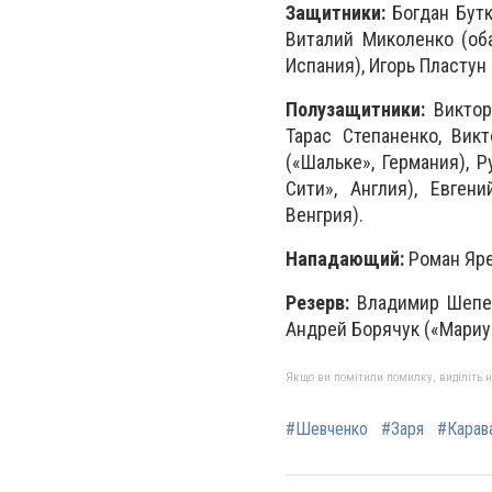
Защитники:
Богдан Бутк
Виталий Миколенко (оба
Испания), Игорь Пластун 
Полузащитники:
Виктор 
Тарас Степаненко, Вик
(«Шальке», Германия), 
Сити», Англия), Евген
Венгрия).
Нападающий:
Роман Ярем
Резерв:
Владимир Шепеле
Андрей Борячук («Мариу
Якщо ви помітили помилку, виділіть нео
#Шевченко
#Заря
#Карав