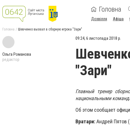
Головна
Дозвілля
Афіша
Головна
Шевченко вызвал в сборную игрока "Зари"
09:24, 6 листопада 2018 р.
Шевченко
Ольга Романова
редактор
"Зари"
Главный тренер сборн
национальными команда
Об этом сообщает офици
Вратари:
Андрей Пятов (