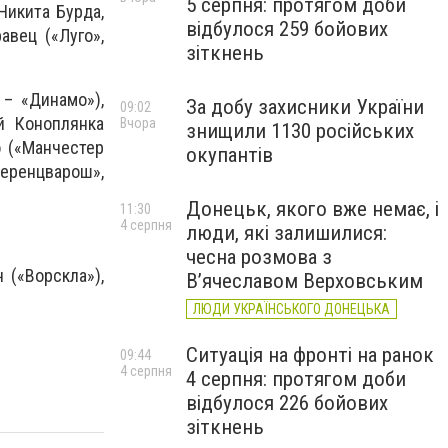
5 серпня: протягом доби
Никита Бурда,
відбулося 259 бойових
авец («Луго»,
зіткнень
 – «Динамо»),
За добу захисники України
09:02
ий Коноплянка
Вчора
знищили 1130 російських
о («Манчестер
окупантів
еренцварош»,
Донецьк, якого вже немає, і
11:30
4 серпня
люди, які залишилися:
чесна розмова з
 («Ворскла»),
В’ячеславом Верховським
ЛЮДИ УКРАЇНСЬКОГО ДОНЕЦЬКА
Ситуація на фронті на ранок
09:44
4 серпня
4 серпня: протягом доби
відбулося 226 бойових
зіткнень