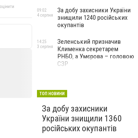
 оцінити
За добу захисники України
09:02
4 серпня
знищили 1240 російських
окупантів
Зеленський призначив
14:25
3 серпня
Клименка секретарем
РНБО, а Умєрова – головою
СЗР
ТОП НОВИНИ
За добу захисники
України знищили 1360
російських окупантів