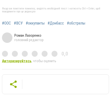
Якщо ви помітили помилку, виділіть необхідний текст і натисніть Ctrl + Enter, щоб
повідомити про це редакцію
#ООС
#ВСУ
#оккупанты
#Донбасс
#обстрелы
Роман Лазоренко
головний редактор
0,0
Авторизируйтесь
, чтобы оценить