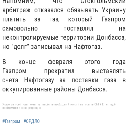
Напомним, что Стокгольмский
арбитраж отказался обязывать Украину
платить за газ, который Газпром
самовольно поставлял на
неконтролируемые территории Донбасса,
но "долг" записывал на Нафтогаз.
В конце февраля этого года
Газпром прекратил выставлять
счета Нафтогазу за поставки газа в
оккупированные районы Донбасса.
Якщо ви помітили помилку, виділіть необхідний текст і натисніть Ctrl + Enter, щоб
повідомити про це редакцію
#Газпром
#ОРДЛО