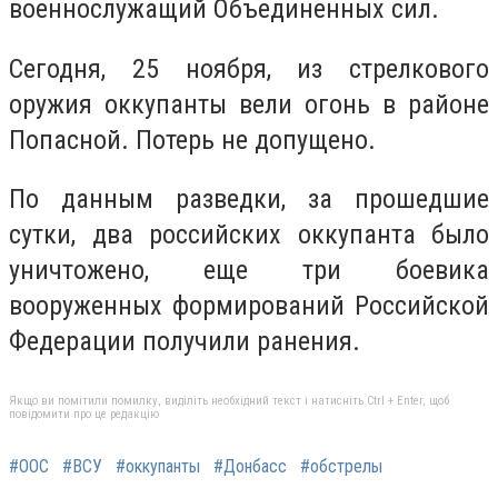
военнослужащий Объединенных сил.
Сегодня, 25 ноября, из стрелкового
оружия оккупанты вели огонь в районе
Попасной.
Потерь не допущено.
По данным разведки, за прошедшие
сутки, два российских оккупанта было
уничтожено, еще три боевика
вооруженных формирований Российской
Федерации получили ранения.
Якщо ви помітили помилку, виділіть необхідний текст і натисніть Ctrl + Enter, щоб
повідомити про це редакцію
#ООС
#ВСУ
#оккупанты
#Донбасс
#обстрелы