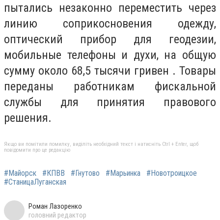
пытались незаконно переместить через
линию соприкосновения одежду,
оптический прибор для геодезии,
мобильные телефоны и духи, на общую
сумму около 68,5 тысячи гривен . Товары
переданы работникам фискальной
службы для принятия правового
решения.
Якщо ви помітили помилку, виділіть необхідний текст і натисніть Ctrl + Enter, щоб
повідомити про це редакцію
#Майорск
#КПВВ
#Гнутово
#Марьинка
#Новотроицкое
#СтаницаЛуганская
Роман Лазоренко
головний редактор