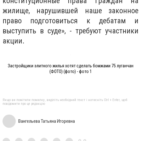
конституционные права граждан на
жилище, нарушившей наше законное
право подготовиться к дебатам и
выступить в суде», - требуют участники
акции.
Застройщики элитного жилья хотят сделать бомжами 75 луганчан
(ФОТО) (фото) - фото 1
Якщо ви помітили помилку, виділіть необхідний текст і натисніть Ctrl + Enter, щоб
повідомити про це редакцію
Вангельева Татьяна Игоревна