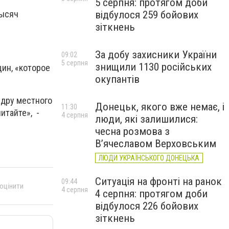
5 серпня: протягом доби
відбулося 259 бойових
тысяч
зіткнень
За добу захисники України
09:02
5 серпня
знищили 1130 російських
ин, «которое
окупантів
ядру местного
Донецьк, якого вже немає, і
11:30
итайте», -
4 серпня
люди, які залишилися:
чесна розмова з
В’ячеславом Верховським
ЛЮДИ УКРАЇНСЬКОГО ДОНЕЦЬКА
Ситуація на фронті на ранок
09:44
 оцінити
4 серпня
4 серпня: протягом доби
відбулося 226 бойових
зіткнень