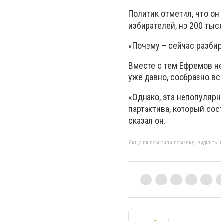
Политик отметил, что он
избирателей, но 200 тыс
«Почему – сейчас разбир
Вместе с тем Ефремов н
уже давно, сообразно в
«Однако, эта непопулярн
партактива, который сос
сказал он.
Якщо ви помітили помилку, виділіть нео