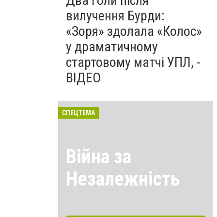
Два голи після
вилучення Бурди:
«Зоря» здолала «Колос»
у драматичному
стартовому матчі УПЛ, -
ВІДЕО
СПЕЦТЕМА
Війна за
Незалежність