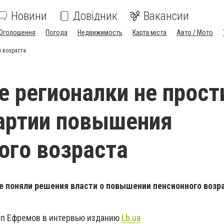
Новини
Довідник
Вакансии
Оголошення
Погода
Недвижимость
Карта міста
Авто / Мото
о возраста
е регионалки не прост
артии повышения
ого возраста
е поняли решения власти о повышении пенсионного возр
еп Ефремов в интервью изданию
Lb.ua