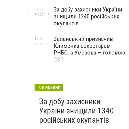
За добу захисники України
09:02
4 серпня
знищили 1240 російських
окупантів
Зеленський призначив
14:25
3 серпня
Клименка секретарем
РНБО, а Умєрова – головою
СЗР
ТОП НОВИНИ
За добу захисники
України знищили 1340
російських окупантів