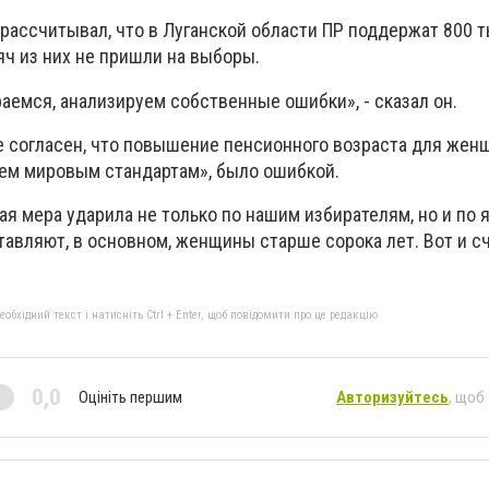
 рассчитывал, что в Луганской области ПР поддержат 800 
яч из них не пришли на выборы.
аемся, анализируем собственные ошибки», - сказал он.
е согласен, что повышение пенсионного возраста для женщ
сем мировым стандартам», было ошибкой.
ая мера ударила не только по нашим избирателям, но и по 
тавляют, в основном, женщины старше сорока лет. Вот и сч
бхідний текст і натисніть Ctrl + Enter, щоб повідомити про це редакцію
0,0
Оцініть першим
Авторизуйтесь
, щоб