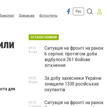
Рус
Транспорт
Довідкова
Фотоотчеты
ОСТАННІ НОВИНИ
или
Ситуація на фронті на ранок
09:51
Вчора
6 серпня: протягом доби
відбулося 261 бойове
зіткнення
За добу захисники України
09:05
Вчора
знищили 1330 російських
аста для
окупантів
Ситуація на фронті на ранок
09:32
5 серпня