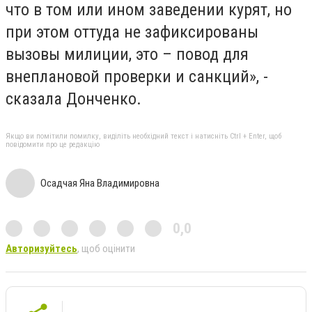
что в том или ином заведении курят, но
при этом оттуда не зафиксированы
вызовы милиции, это – повод для
внеплановой проверки и санкций», -
сказала Донченко.
Якщо ви помітили помилку, виділіть необхідний текст і натисніть Ctrl + Enter, щоб
повідомити про це редакцію
Осадчая Яна Владимировна
0,0
Авторизуйтесь
, щоб оцінити