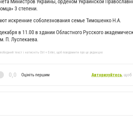
нета Министров Украины, орденом Украинской Православн
омца» 3 степени.
ают искренние соболезнования семье Тимошенко Н.А.
декабря в 11.00 в здании Областного Русского академичес
м. П. Луспекаева.
бхідний текст і натисніть Ctrl + Enter, щоб повідомити про це редакцію
0,0
Оцініть першим
Авторизуйтесь
, щоб