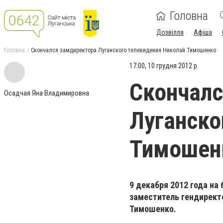
Головна
Дозвілля
Афіша
Головна
Скончался замдиректора Луганcкого телевидения Николай Тимошенко
17:00, 10 грудня 2012 р.
Скончалс
Осадчая Яна Владимировна
Луганcко
Тимошен
9 декабря 2012 года на
заместитель гендирект
Тимошенко.