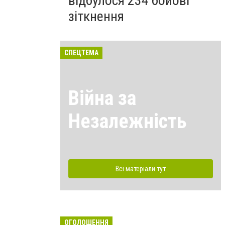
відбулося 234 бойові
зіткнення
СПЕЦТЕМА
Війна за
Незалежність
Всі матеріали тут
ОГОЛОШЕННЯ