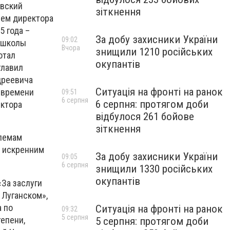
авский
зіткнення
лем директора
5 года –
За добу захисники України
09:02
й школы
Вчора
знищили 1210 російських
отал
окупантів
главил
дреевича
Ситуація на фронті на ранок
о времени
09:51
6 серпня
6 серпня: протягом доби
ектора
відбулося 261 бойове
зіткнення
блемам
и искренним
За добу захисники України
09:05
6 серпня
знищили 1330 російських
окупантів
За заслуги
 Луганском»,
а по
Ситуація на фронті на ранок
09:32
5 серпня
епени,
5 серпня: протягом доби