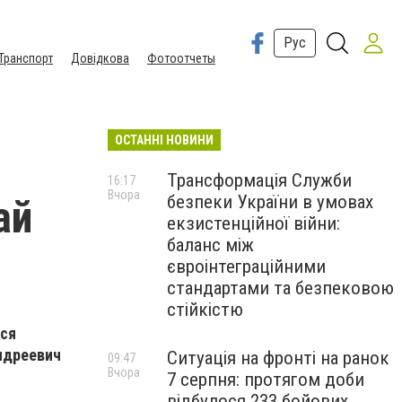
Рус
Транспорт
Довідкова
Фотоотчеты
ОСТАННІ НОВИНИ
Трансформація Служби
16:17
Вчора
безпеки України в умовах
ай
екзистенційної війни:
баланс між
євроінтеграційними
стандартами та безпековою
стійкістю
лся
ндреевич
Ситуація на фронті на ранок
09:47
Вчора
7 серпня: протягом доби
відбулося 233 бойових