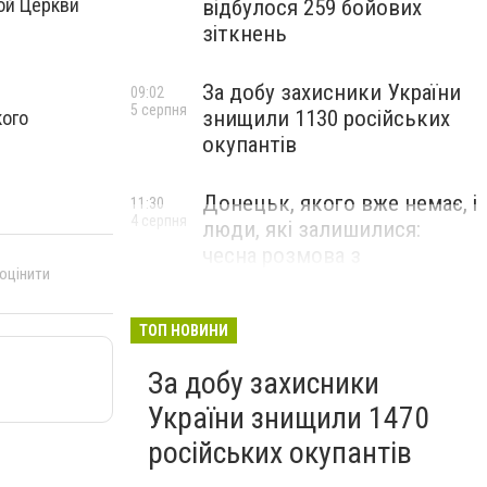
ой Церкви
відбулося 259 бойових
зіткнень
За добу захисники України
09:02
5 серпня
знищили 1130 російських
кого
окупантів
Донецьк, якого вже немає, і
11:30
4 серпня
люди, які залишилися:
чесна розмова з
 оцінити
В’ячеславом Верховським
ЛЮДИ УКРАЇНСЬКОГО ДОНЕЦЬКА
ТОП НОВИНИ
За добу захисники
України знищили 1470
російських окупантів