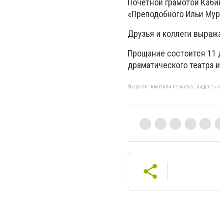
Почетной грамотой Каби
«Преподобного Ильи Мур
Друзья и коллеги выраж
Прощание состоится 11 
драматического театра и
Якщо ви помітили помилку, виділіть нео