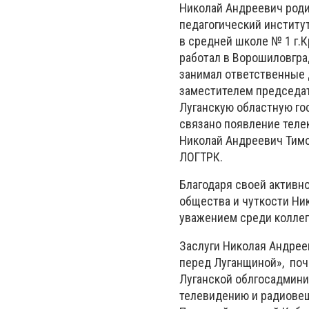
Николай Андреевич роди
педагогический институ
в средней школе № 1 г.К
работал в Ворошиловгра
занимал ответственные д
заместителем председате
Луганскую областную го
связано появление телек
Николай Андреевич Тимо
ЛОГТРК.
Благодаря своей активн
общества и чуткости Ни
уважением среди коллег 
Заслуги Николая Андрее
перед Луганщиной», поч
Луганской облгосадминис
телевидению и радиовещ