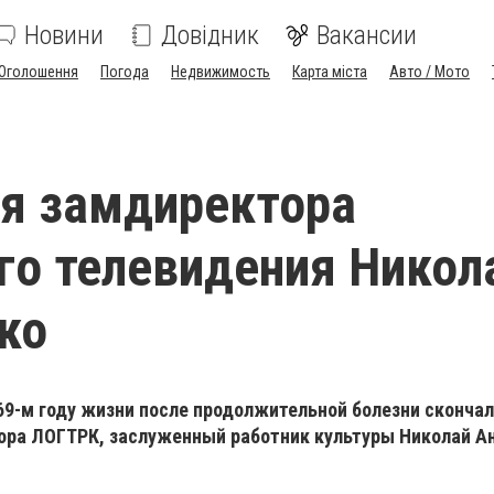
Новини
Довідник
Вакансии
Оголошення
Погода
Недвижимость
Карта міста
Авто / Мото
я замдиректора
го телевидения Никол
ко
 69-м году жизни после продолжительной болезни сконча
ора ЛОГТРК, заслуженный работник культуры Николай А