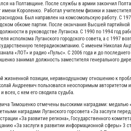
лся на Полтавщине. После службы в армии закончил Полт
т имени Короленко. Работал учителем физики и заместите
раснодона. Был направлен на комсомольскую работу. С 197
дском обкоме партии. После окончания Высшей партийно
олжности в руководстве Луганска. С 1990 по 1994 год раб
ля исполкома Луганского городского совета, а с 1997 воз
сударственную телерадиокомпанию. С именем Николая Ан
анала «ЛОТ» и радио «Пульс». С 2006 года и до последнег
шенко занимал должность заместителя генерального дир
ой жизненной позиции, неравнодушному отношению к про
колай Андреевич пользовался неоспоримым авторитетом 
и всех, с кем его сводила судьба.
вича Тимошенко отмечены высокими наградами: медалью «
етными наградами Луганского горсовета «За заслуги перед
трации «За развитие региона», Государственного комитет
анию «За заслуги в развитии информационной сферы» 3 ст