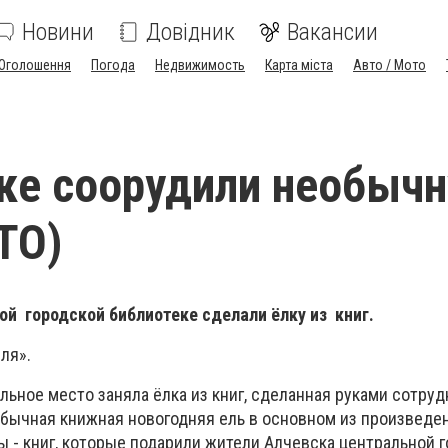
Новини
Довідник
Вакансии
Оголошення
Погода
Недвижимость
Карта міста
Авто / Мото
ке соорудили необыч
ТО)
й городской библиотеке сделали ёлку из книг.
ля».
льное место заняла ёлка из книг, сделанная руками сотру
обычная книжная новогодняя ель в основном из произведе
ы - книг, которые подарили жители Алчевска центральной 