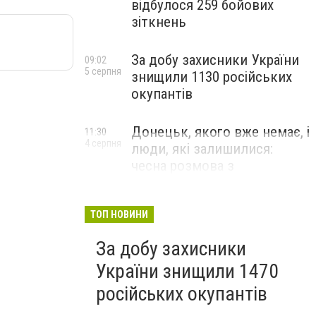
відбулося 259 бойових
зіткнень
За добу захисники України
09:02
5 серпня
знищили 1130 російських
окупантів
Донецьк, якого вже немає, і
11:30
4 серпня
люди, які залишилися:
чесна розмова з
В’ячеславом Верховським
ЛЮДИ УКРАЇНСЬКОГО ДОНЕЦЬКА
ТОП НОВИНИ
За добу захисники
України знищили 1470
російських окупантів