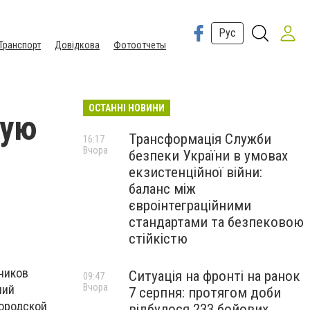
Рус
Транспорт
Довідкова
Фотоотчеты
ОСТАННІ НОВИНИ
ную
Трансформація Служби
16:17
Вчора
безпеки України в умовах
екзистенційної війни:
баланс між
євроінтеграційними
стандартами та безпековою
стійкістю
дников
Ситуація на фронті на ранок
09:47
Вчора
ний
7 серпня: протягом доби
городской
відбулося 233 бойових