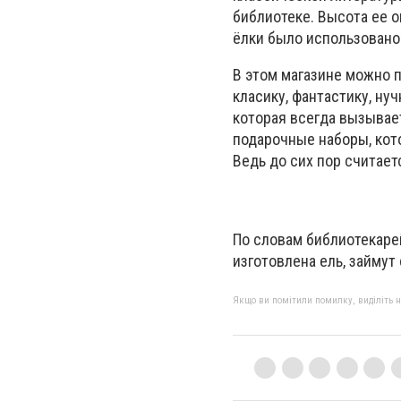
библиотеке. Высота ее о
ёлки было использовано
В этом магазине можно 
класику, фантастику, нуч
которая всегда вызывает
подарочные наборы, кот
Ведь до сих пор считаетс
По словам библиотекарей
изготовлена ель, займут
Якщо ви помітили помилку, виділіть нео