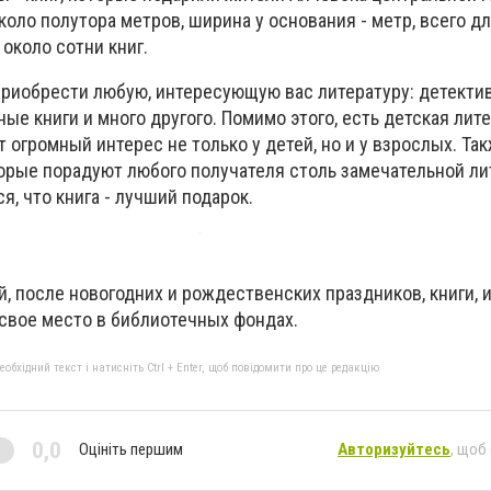
коло полутора метров, ширина у основания - метр, всего д
 около сотни книг.
приобрести любую, интересующую вас литературу: детекти
ные книги и много другого. Помимо этого, есть детская лите
 огромный интерес не только у детей, но и у взрослых. Т
орые порадуют любого получателя столь замечательной ли
я, что книга - лучший подарок.
, после новогодних и рождественских праздников, книги, 
 свое место в библиотечных фондах.
бхідний текст і натисніть Ctrl + Enter, щоб повідомити про це редакцію
0,0
Оцініть першим
Авторизуйтесь
, щоб