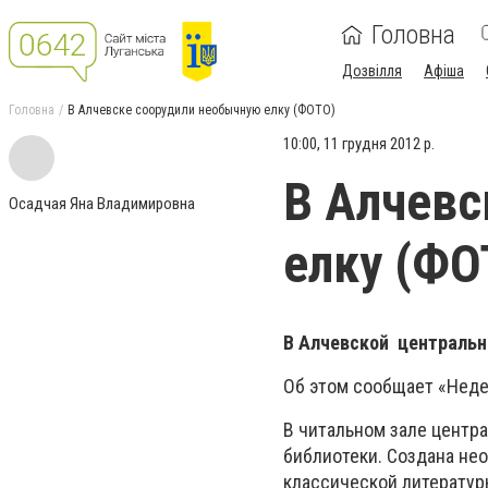
Головна
Дозвілля
Афіша
Головна
В Алчевске соорудили необычную елку (ФОТО)
10:00, 11 грудня 2012 р.
В Алчевс
Осадчая Яна Владимировна
елку (ФО
В Алчевской центрально
Об этом сообщает «Неде
В читальном зале центра
библиотеки. Создана не
классической литератур