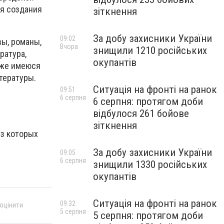
ля создания
зіткнення
За добу захисники України
09:02
вы, романы,
Вчора
знищили 1210 російських
ратура,
окупантів
акже имеюся
тературы.
Ситуація на фронті на ранок
09:51
6 серпня
6 серпня: протягом доби
відбулося 261 бойове
зіткнення
из которых
За добу захисники України
09:05
6 серпня
знищили 1330 російських
окупантів
Ситуація на фронті на ранок
09:32
 оцінити
5 серпня
5 серпня: протягом доби