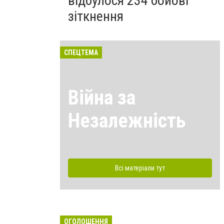
відбулося 234 бойові
зіткнення
СПЕЦТЕМА
Війна за
Незалежність
Всі матеріали тут
ОГОЛОШЕННЯ