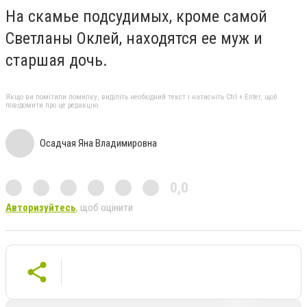
На скамье подсудимых, кроме самой
Светланы Оклей, находятся ее муж и
старшая дочь.
Якщо ви помітили помилку, виділіть необхідний текст і натисніть Ctrl + Enter, щоб
повідомити про це редакцію
Осадчая Яна Владимировна
0,0
Авторизуйтесь
, щоб оцінити