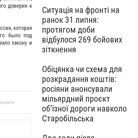
ого доверия к
Ситуація на фронті на
ранок 31 липня:
протягом доби
ссия, которая
это было под
відбулося 269 бойових
ало закону и
зіткнення
Обіцянка чи схема для
розкрадання коштів:
росіяни анонсували
мільярдний проєкт
 оцінити
об’їзної дороги навколо
Старобільська