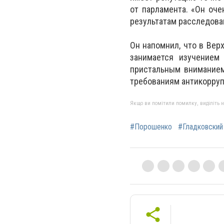
от парламента. «Он оче
результатам расследован
Он напомнил, что в Вер
занимается изучением
пристальным вниманием
требованиям антикоррупц
Якщо ви помітили помилку, виділіть нео
#Порошенко
#Гладковский