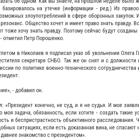
казать об одном. Как вы знаете, на прошлой неделе было 
 базировалось на утечке (информации - ред.) Из право
возможных злоупотреблений в сфере оборонных закупок. 
езонанс. Общество хочет и имеет право знать правду. Вс
нт тоже хочу знать правду. Поэтому сейчас будут созданы 
 - отметил Петр Порошенко.
тлетом в Николаев я подписал указ об увольнении Олега Г
стителя секретаря СНБО. Так же он снят и с должности
ссии по политике военно-технического сотрудничества 
езидент.
ие», - добавил он.
: «Президент конечно, не суд, и я не судья. И мое заявл
 моя задача, обязанность, если хотите - создать такие у
ость и беспристрастность объективного расследования.
добных ситуациях, если есть доказанная вина, не спасают 
и давнее знакомство с президентом».