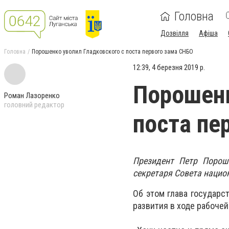
Головна
Дозвілля
Афіша
Головна
Порошенко уволил Гладковского с поста первого зама СНБО
12:39, 4 березня 2019 р.
Порошенк
Роман Лазоренко
головний редактор
поста пе
Президент Петр Порош
секретаря Совета нацио
Об этом глава государс
развития в ходе рабочей