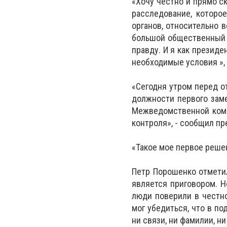
«Хочу честно и прямо с
расследование, которое
органов, относительно 
большой общественный р
правду. И я как президе
необходимые условия »,
«Сегодня утром перед о
должности первого заме
Межведомственной коми
контроля», - сообщил пр
«Такое мое первое решен
Петр Порошенко отметил
является приговором. Но
люди поверили в честн
мог убедиться, что в по
ни связи, ни фамилии, н