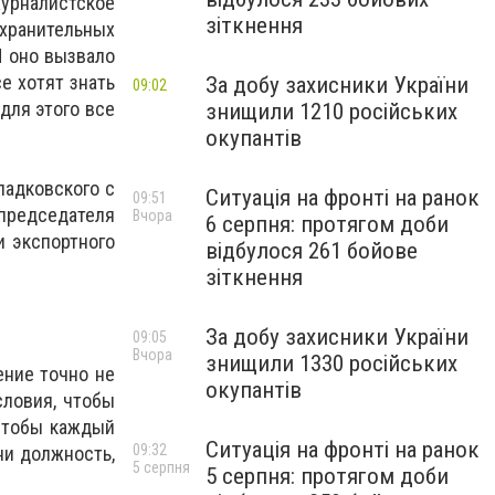
журналистское
зіткнення
охранительных
И оно вызвало
е хотят знать
За добу захисники України
09:02
для этого все
знищили 1210 російських
окупантів
ладковского с
Ситуація на фронті на ранок
09:51
 председателя
Вчора
6 серпня: протягом доби
и экспортного
відбулося 261 бойове
зіткнення
За добу захисники України
09:05
Вчора
знищили 1330 російських
ение точно не
окупантів
словия, чтобы
 Чтобы каждый
Ситуація на фронті на ранок
09:32
ни должность,
5 серпня
5 серпня: протягом доби