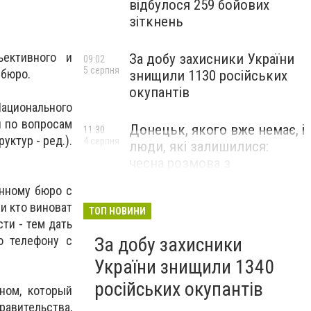
відбулося 259 бойових
зіткнень
ективного и
За добу захисники України
09:02
5 серпня
 бюро.
знищили 1130 російських
окупантів
ационального
ы по вопросам
Донецьк, якого вже немає, і
11:30
уктур - ред.).
4 серпня
люди, які залишилися:
чесна розмова з
В’ячеславом Верховським
онному бюро с
ЛЮДИ УКРАЇНСЬКОГО ДОНЕЦЬКА
и кто виноват
ТОП НОВИНИ
ти - тем дать
За добу захисники
о телефону с
України знищили 1340
російських окупантів
ном, который
равительства,