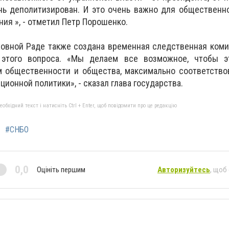
нь деполитизирован. И это очень важно для общественн
ия », - отметил Петр Порошенко.
ховной Раде также создана временная следственная коми
 этого вопроса. «Мы делаем все возможное, чтобы 
 общественности и общества, максимально соответствов
ионной политики», - сказал глава государства.
бхідний текст і натисніть Ctrl + Enter, щоб повідомити про це редакцію
#СНБО
0,0
Оцініть першим
Авторизуйтесь
, щоб