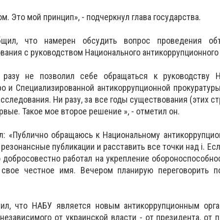
м. Это мой принцип», - подчеркнул глава государства.
бщил, что намерен обсудить вопрос проведения объ
вания с руководством Национального антикоррупционного
 разу не позволил себе обращаться к руководству Н
ро и Специализированной антикоррупционной прокуратур
сследования. Ни разу, за все годы существования (этих стр
рвые. Такое мое второе решение », - отметил он.
ал: «Публично обращаюсь к Национальному антикоррупци
езонансные публикации и расставить все точки над i. Есл
то добросовестно работал на укрепление обороноспособнос
 свое честное имя. Вечером планирую переговорить п
ил, что НАБУ является новым антикоррупционным орга
независимого от украинской власти - от президента, от п