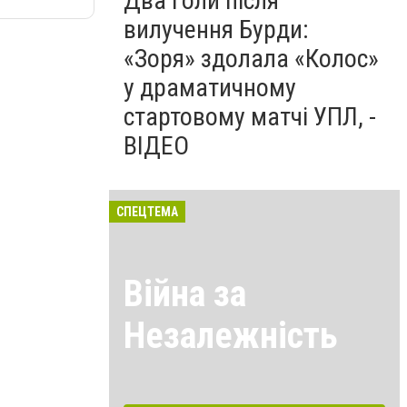
Два голи після
вилучення Бурди:
«Зоря» здолала «Колос»
у драматичному
стартовому матчі УПЛ, -
ВІДЕО
СПЕЦТЕМА
Війна за
Незалежність