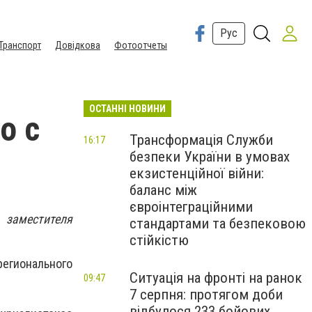
Рус
Транспорт
Довідкова
Фотоотчеты
ОСТАННІ НОВИНИ
о с
Трансформація Служби
16:17
безпеки України в умовах
екзистенційної війни:
баланс між
євроінтеграційними
 заместителя
стандартами та безпековою
стійкістю
регионального
Ситуація на фронті на ранок
09:47
7 серпня: протягом доби
відбулося 233 бойових