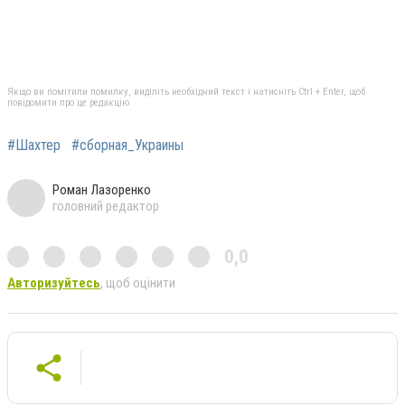
Якщо ви помітили помилку, виділіть необхідний текст і натисніть Ctrl + Enter, щоб
повідомити про це редакцію
#Шахтер
#сборная_Украины
Роман Лазоренко
головний редактор
0,0
Авторизуйтесь
, щоб оцінити