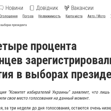
Новини
Довідник
Вакансии
Оголошення
Погода
Недвижимость
Карта міста
Авто / Мото
в выборах президента
етыре процента
нцев зарегистрировал
тия в выборах презид
ция “Комитет избирателей Украины” заявляет, что лишь
ли свое место голосования на данный момент.
я, за три недели до дня голосования, остаются очень низк