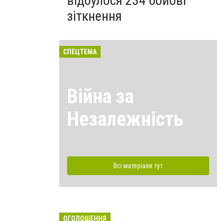
відбулося 234 бойові
зіткнення
СПЕЦТЕМА
Війна за
Незалежність
Всі матеріали тут
ОГОЛОШЕННЯ