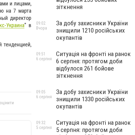
ами и лицами,
зіткнення
ию на 7 марта
ный директор
За добу захисники України
09:02
кс-Украина
” в
Вчора
знищили 1210 російських
окупантів
й тенденцией,
Ситуація на фронті на ранок
09:51
6 серпня
6 серпня: протягом доби
відбулося 261 бойове
зіткнення
За добу захисники України
09:05
6 серпня
знищили 1330 російських
 оцінити
окупантів
Ситуація на фронті на ранок
09:32
5 серпня
5 серпня: протягом доби