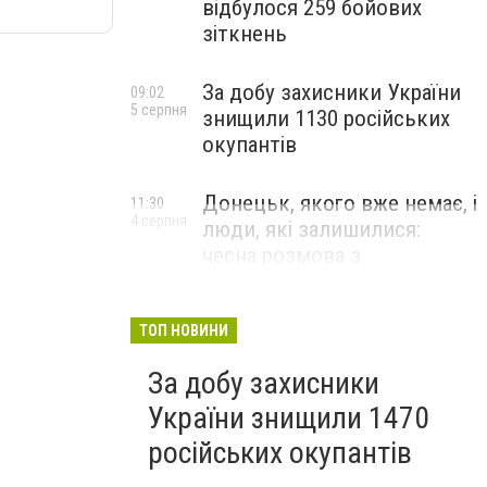
відбулося 259 бойових
зіткнень
За добу захисники України
09:02
5 серпня
знищили 1130 російських
окупантів
Донецьк, якого вже немає, і
11:30
4 серпня
люди, які залишилися:
чесна розмова з
В’ячеславом Верховським
ЛЮДИ УКРАЇНСЬКОГО ДОНЕЦЬКА
ТОП НОВИНИ
За добу захисники
України знищили 1470
російських окупантів