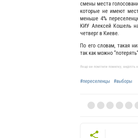
смены места голосован
которые не имеют мест
меньше 4% переселенце
КИУ Алексей Кошель на
четверг в Киеве.
По его словам, такая н
так как можно “потерять”
Якщо ви помітили помилку, виділіть нео
#переселенцы
#выборы