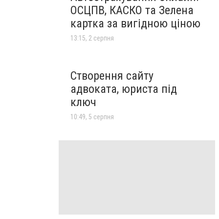
ОСЦПВ, КАСКО та Зелена
картка за вигідною ціною
13:15, 2 серпня
Створення сайту
адвоката, юриста під
ключ
10:49, 5 серпня