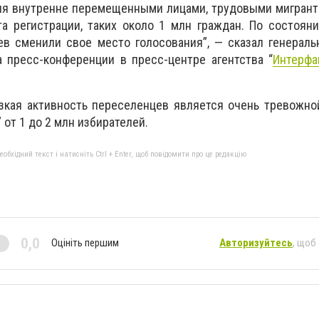
ия внутренне перемещенными лицами, трудовыми мигрант
а регистрации, таких около 1 млн граждан. По состоян
в сменили свое место голосования”, — сказал генераль
 пресс-конференции в пресс-центре агентства “
Интерфа
изкая активность переселенцев является очень тревожно
 от 1 до 2 млн избирателей.
бхідний текст і натисніть Ctrl + Enter, щоб повідомити про це редакцію
0,0
Оцініть першим
Авторизуйтесь
, щоб