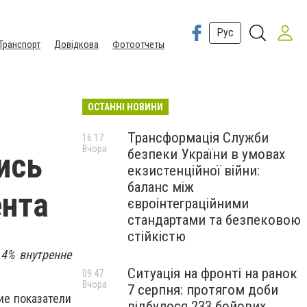
Рус
Транспорт
Довідкова
Фотоотчеты
ОСТАННІ НОВИНИ
Трансформація Служби
16:17
Вчора
безпеки України в умовах
ись
екзистенційної війни:
баланс між
ента
євроінтеграційними
стандартами та безпековою
стійкістю
 4% внутренне
Ситуація на фронті на ранок
09:47
Вчора
7 серпня: протягом доби
ие показатели
відбулося 233 бойових