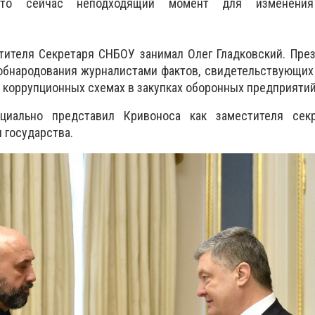
 что сейчас неподходящий момент для изменения
тителя Секретаря СНБОУ занимал Олег Гладковский. Пре
 обнародования журналистами фактов, свидетельствующи
в коррупционных схемах в закупках оборонных предприятий
иально представил Кривоноса как заместителя сек
ы государства.