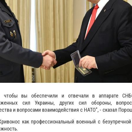
м, чтобы вы обеспечили и отвечали в аппарате СНБ
уженных сил Украины, других сил обороны, вопрос
ества и вопросами взаимодействия с НАТО", - сказал Поро
 Кривонос как профессиональный военный с безупречной
лжность.