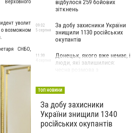
 Верховного
відбулося 259 бойових
зіткнень
зидент уволит
За добу захисники України
09:02
х о возможном
5 серпня
знищили 1130 російських
.
окупантів
ретаря СНБО,
Донецьк, якого вже немає, і
11:30
4 серпня
люди, які залишилися:
чесна розмова з
В’ячеславом Верховським
ЛЮДИ УКРАЇНСЬКОГО ДОНЕЦЬКА
ТОП НОВИНИ
За добу захисники
України знищили 1340
російських окупантів