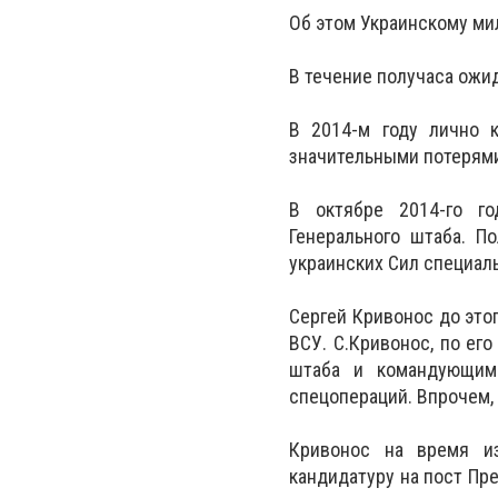
Об этом Украинскому ми
В течение получаса ожи
В 2014-м году лично к
значительными потерями
В октябре 2014-го го
Генерального штаба. П
украинских Сил специал
Сергей Кривонос до эт
ВСУ. С.Кривонос, по ег
штаба и командующим 
спецопераций. Впрочем,
Кривонос на время из
кандидатуру на пост Пре