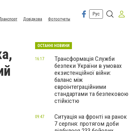
Рус
Транспорт
Довідкова
Фотоотчеты
ОСТАННІ НОВИНИ
а,
Трансформація Служби
16:17
безпеки України в умовах
ий
екзистенційної війни:
баланс між
ы
євроінтеграційними
стандартами та безпековою
стійкістю
Ситуація на фронті на ранок
09:47
7 серпня: протягом доби
відбулося 233 бойових