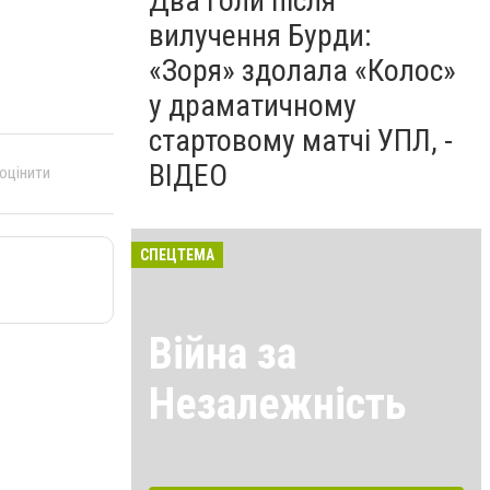
Два голи після
вилучення Бурди:
«Зоря» здолала «Колос»
у драматичному
стартовому матчі УПЛ, -
ВІДЕО
 оцінити
СПЕЦТЕМА
Війна за
Незалежність