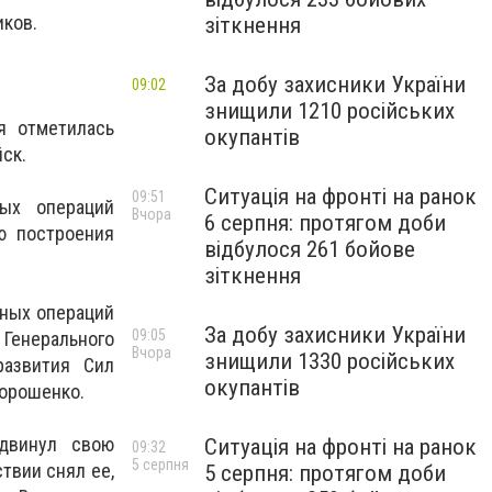
иков.
зіткнення
За добу захисники України
09:02
знищили 1210 російських
я отметилась
окупантів
ск.
Ситуація на фронті на ранок
09:51
ных операций
Вчора
6 серпня: протягом доби
ю построения
відбулося 261 бойове
зіткнення
ьных операций
За добу захисники України
09:05
 Генерального
Вчора
знищили 1330 російських
развития Сил
окупантів
Порошенко.
ыдвинул свою
Ситуація на фронті на ранок
09:32
5 серпня
твии снял ее,
5 серпня: протягом доби