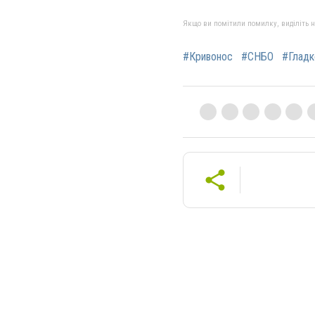
Якщо ви помітили помилку, виділіть нео
#Кривонос
#СНБО
#Гладк