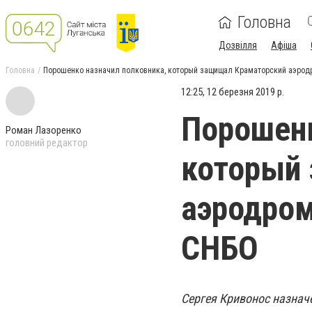
Головна
Дозвілля
Афіша
Головна
Порошенко назначил полковника, который защищал Краматорский аэрод
12:25, 12 березня 2019 р.
Порошенк
Роман Лазоренко
головний редактор
который
аэродром
СНБО
Сергея Кривонос назнач