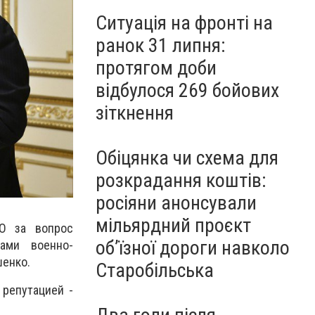
Ситуація на фронті на
ранок 31 липня:
протягом доби
відбулося 269 бойових
зіткнення
Обіцянка чи схема для
розкрадання коштів:
росіяни анонсували
мільярдний проєкт
О за вопрос
об’їзної дороги навколо
ами военно-
шенко.
Старобільська
 репутацией -