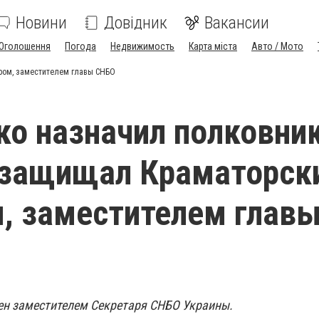
Новини
Довідник
Вакансии
Оголошення
Погода
Недвижимость
Карта міста
Авто / Мото
ром, заместителем главы СНБО
о назначил полковник
 защищал Краматорск
, заместителем глав
ен заместителем Секретаря СНБО Украины.