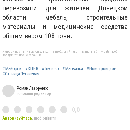
перевозили для жителей Донецкой
области мебель, строительные
материалы и медицинские средства
общим весом 108 тонн.
Якщо ви помітили помилку, виділіть необхідний текст і натисніть Ctrl + Enter, щоб
повідомити про це редакцію
#Майорск
#КПВВ
#Гнутово
#Марьинка
#Новотроицкое
#СтаницаЛуганская
Роман Лазоренко
головний редактор
0,0
Авторизуйтесь
, щоб оцінити