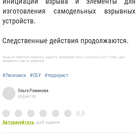
инициации взрыва и элементы для
изготовления самодельных взрывных
устройств.
Следственные действия продолжаются.
Якщо ви помітили помилку, виділіть необхідний текст і натисніть Ctrl + Enter, щоб
повідомити про це редакцію
#Лисичанск
#СБУ
#террорист
Ольга Романова
редактор
0,0
Авторизуйтесь
, щоб оцінити