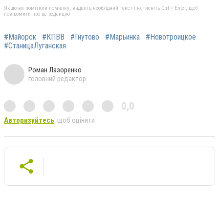
Якщо ви помітили помилку, виділіть необхідний текст і натисніть Ctrl + Enter, щоб
повідомити про це редакцію
#Майорск
#КПВВ
#Гнутово
#Марьинка
#Новотроицкое
#СтаницаЛуганская
Роман Лазоренко
головний редактор
0,0
Авторизуйтесь
, щоб оцінити