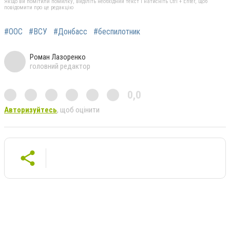
Якщо ви помітили помилку, виділіть необхідний текст і натисніть Ctrl + Enter, щоб
повідомити про це редакцію
#ООС
#ВСУ
#Донбасс
#беспилотник
Роман Лазоренко
головний редактор
0,0
Авторизуйтесь
, щоб оцінити