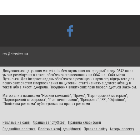
rek@citysites.ua
Допускається цитування матеріалів без отримання попередньої згоди 0642.ua за
умови розміщення в тексті обов'язкового посилання на 0642.ua - Сайт міста
Луганська. Для інтернет-видань обов'язкове розміщення прямого, відкритого для
пошукових систем гіперпосилання на цитовані статті не нижче другого абзацу в
тексті або в якості джерела. Порушення виняткових прав переслідується Законом.
Матеріали з плашками "Новини компаній", "Промо", "Партнерський матеріал",
"Партнерський спецпроєкт", "Політичні новини", "Пресреліз", "PR", "Офіційно",
"Політична реклама" публікуються на правах реклами.
Реклама на сайті
Франшиза "CitySites"
Правила класифайд
Редакційна політика
Політика конфіденційності
Правила сайту
Автори проєкту