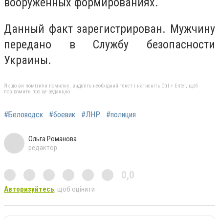
вооруженных формированиях.
Данный факт зарегистрирован. Мужчину
передано в Службу безопасности
Украины.
Якщо ви помітили помилку, виділіть необхідний текст і натисніть Ctrl + Enter, щоб
повідомити про це редакцію
#Беловодск
#боевик
#ЛНР
#полиция
Ольга Романова
редактор
0,0
Авторизуйтесь
, щоб оцінити