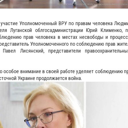
 участие Уполномоченный ВРУ по правам человека Людми
еля Луганской облгосадминистрации Юрий Клименко, п
блюдению прав человека в местах несвободы и процесс
представитель Уполномоченного по соблюдению прав жит
 Павел Лисянский, представители правоохранительн
о особое внимание в своей работе уделяет соблюдению пр
осточной Украине продолжается война.