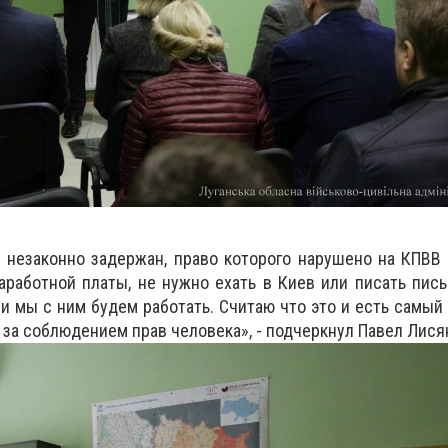
 незаконно задержан, право которого нарушено на КПВВ
работной платы, не нужно ехать в Киев или писать пис
 и мы с ним будем работать. Считаю что это и есть самы
 за соблюдением прав человека», - подчеркнул Павел Лися