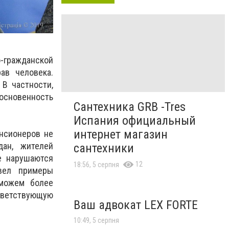
-гражданской
ав человека.
 В частности,
косновенность
Сантехника GRB -Tres
Испания официальный
интернет магазин
нсионеров не
дан, жителей
сантехники
е нарушаются
12
18:56, 5 серпня
вел примеры
 можем более
тветствующую
Ваш адвокат LEX FORTE
10:49, 5 серпня