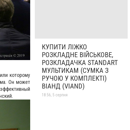
КУПИТИ ЛІЖКО
РОЗКЛАДНЕ ВІЙСЬКОВЕ,
РОЗКЛАДАЧКА STANDART
МУЛЬТИКАМ (СУМКА З
 или которому
РУЧОЮ У КОМПЛЕКТІ)
ьма. Он может
ВІАНД (VIAND)
й эффективный
18:56, 5 серпня
нский.