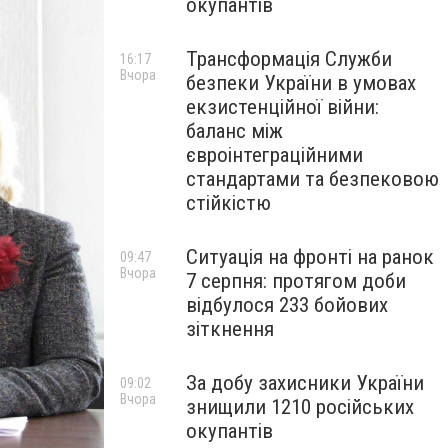
окупантів
Трансформація Служби
16:17
Вчора
безпеки України в умовах
екзистенційної війни:
баланс між
євроінтеграційними
стандартами та безпековою
стійкістю
Ситуація на фронті на ранок
09:47
Вчора
7 серпня: протягом доби
відбулося 233 бойових
зіткнення
За добу захисники України
09:02
Вчора
знищили 1210 російських
окупантів