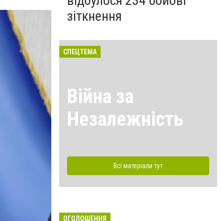
відбулося 234 бойові
зіткнення
СПЕЦТЕМА
Війна за
Незалежність
Всі матеріали тут
ОГОЛОШЕННЯ