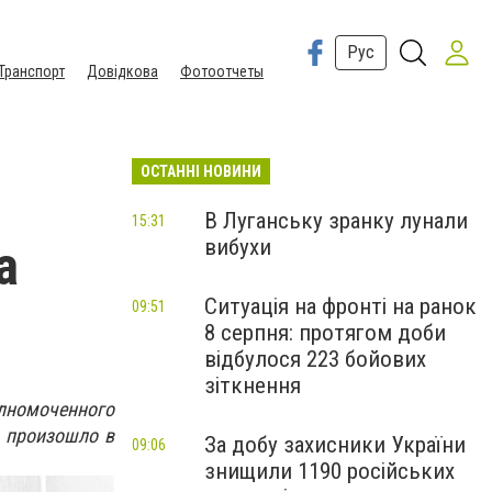
Рус
Транспорт
Довідкова
Фотоотчеты
ОСТАННІ НОВИНИ
В Луганську зранку лунали
15:31
вибухи
а
Ситуація на фронті на ранок
09:51
8 серпня: протягом доби
відбулося 223 бойових
зіткнення
номоченного
 произошло в
За добу захисники України
09:06
знищили 1190 російських