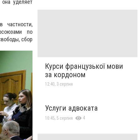
 она уделяет
в частности,
офсоюзами по
свободы, сбор
Курси французької мови
за кордоном
12:40, 3 серпня
Услуги адвоката
4
10:45, 5 серпня