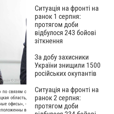
Ситуація на фронті на
ранок 1 серпня:
протягом доби
відбулося 243 бойові
зіткнення
За добу захисники
України знищили 1500
російських окупантів
Ситуація на фронті на
р по связям с
ранок 2 серпня:
цкая область,
ные офисы», -
протягом доби
асположенны в