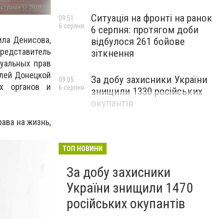
Ситуація на фронті на ранок
09:51
6 серпня
6 серпня: протягом доби
ла Денисова,
відбулося 261 бойове
редставитель
зіткнення
уальных прав
елей Донецкой
За добу захисники України
09:05
ых органов и
6 серпня
знищили 1330 російських
окупантів
ава на жизнь,
ТОП НОВИНИ
За добу захисники
України знищили 1470
російських окупантів