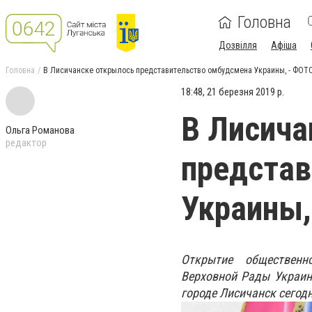
Головна
Дозвілля
Афіша
Головна
В Лисичанске открылось представительство омбудсмена Украины, - ФОТ
18:48, 21 березня 2019 р.
В Лисича
Ольга Романова
редактор
представ
Украины,
Открытие общественн
Верховной Рады Украин
городе Лисичанск сегодн