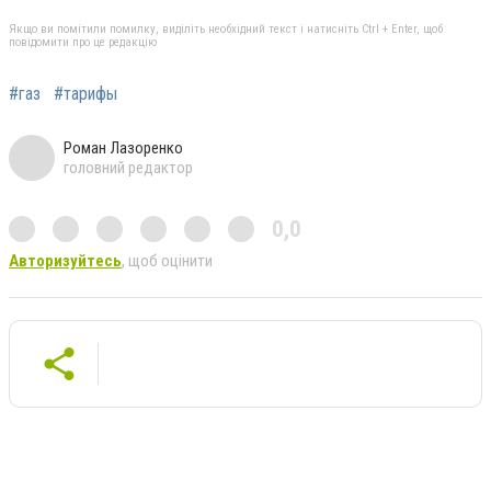
Якщо ви помітили помилку, виділіть необхідний текст і натисніть Ctrl + Enter, щоб
повідомити про це редакцію
#газ
#тарифы
Роман Лазоренко
головний редактор
0,0
Авторизуйтесь
, щоб оцінити