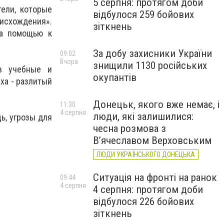
5 серпня: протягом доби
ели, которые
відбулося 259 бойових
оисхождения».
зіткнень
за помощью к
За добу захисники України
09:02
Вчора
знищили 1130 російських
ав учебные и
окупантів
ха - разлитый
Донецьк, якого вже немає, і
11:30
4 серпня
люди, які залишилися:
ь, угрозы для
чесна розмова з
В’ячеславом Верховським
ЛЮДИ УКРАЇНСЬКОГО ДОНЕЦЬКА
Ситуація на фронті на ранок
09:44
4 серпня
4 серпня: протягом доби
відбулося 226 бойових
зіткнень