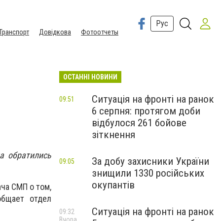
Рус
Транспорт
Довідкова
Фотоотчеты
ОСТАННІ НОВИНИ
Ситуація на фронті на ранок
09:51
6 серпня: протягом доби
відбулося 261 бойове
зіткнення
а о
братились
За добу захисники України
09:05
знищили 1330 російських
окупантів
ча СМП о том,
общает отдел
Ситуація на фронті на ранок
09:32
Вчора