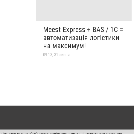
Meest Express + BAS / 1C =
автоматизація логістики
на максимум!
09:13, 31 липня
Для інтернет-видань обов'язкове розміщення прямого, відкритого для пошукових