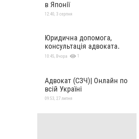
в Японії
12:40, 3 серпня
Юридична допомога,
консультація адвоката.
1
10:45, Вчора
Адвокат (СЗЧ)| Онлайн по
всій Україні
09:53, 27 липня