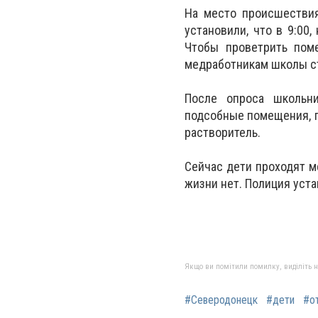
На место происшествия
установили, что в 9:00
Чтобы проветрить поме
медработникам школы ст
После опроса школьни
подсобные помещения, п
растворитель.
Сейчас дети проходят м
жизни нет. Полиция уст
Якщо ви помітили помилку, виділіть нео
#Северодонецк
#дети
#о