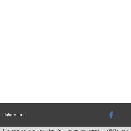
rek@citysites.ua
Допускається цитування матеріалів без отримання попередньої згоди 0642.ua за умо