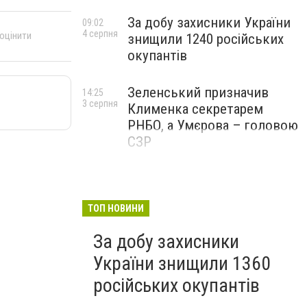
За добу захисники України
09:02
4 серпня
 оцінити
знищили 1240 російських
окупантів
Зеленський призначив
14:25
3 серпня
Клименка секретарем
РНБО, а Умєрова – головою
СЗР
ТОП НОВИНИ
За добу захисники
України знищили 1360
російських окупантів