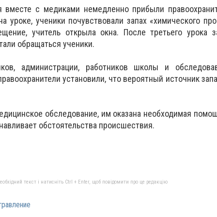
 вместе с медиками немедленно прибыли правоохранит
, на уроке, ученики почувствовали запах «химического пр
щение, учитель открыла окна. После третьего урока 
али обращаться ученики.
ков, администрации, работников школы и обследов
равоохранители установили, что вероятный источник запа
едицинское обследование, им оказана необходимая помощ
анавливает обстоятельства происшествия.
бхідний текст і натисніть Ctrl + Enter, щоб повідомити про це редакцію
травление